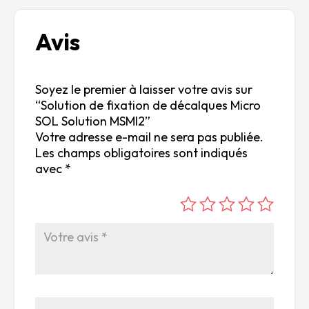
Avis
Soyez le premier à laisser votre avis sur
“Solution de fixation de décalques Micro
SOL Solution MSMI2”
Votre adresse e-mail ne sera pas publiée.
Les champs obligatoires sont indiqués
avec
*
é
é
é
é
é
to
to
to
to
to
ile
ile
ile
ile
ile
su
s
s
s
s
r
su
su
su
su
5
r
r
r
r