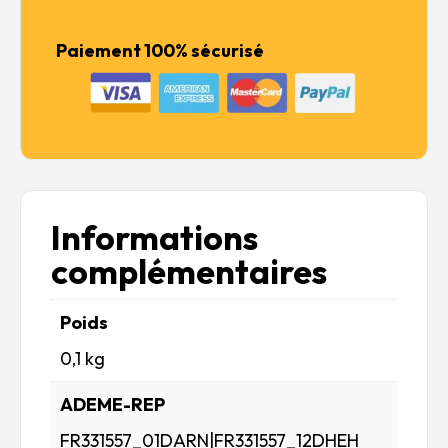
Paiement 100% sécurisé
Informations
complémentaires
Poids
0,1 kg
ADEME-REP
FR331557_01DARN|FR331557_12DHEH