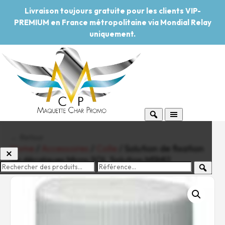
Livraison toujours gratuite pour les clients VIP-
PREMIUM en France métropolitaine via Mondial Relay
uniquement.
← Retour
Home
/
Accessoires
/
Colle
/ Solution de fixation
de décalques Micro SOL Solution MSMI2
-20%
Pouvoir d'achat