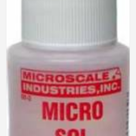
Rechercher des produits...
Mon panier
0
0,00
€
Connexion / Inscription
Véhicules
Avions
Bateaux
Trains
Figurines
Peintures
Accessoires
Puzzles
Carte cadeau
Maquette par marque
Contact