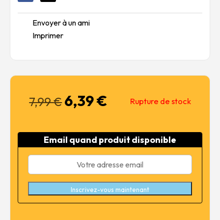
Envoyer à un ami
Imprimer
6,39
€
Le
Le
7,99
€
Rupture de stock
prix
prix
initial
actuel
était :
est :
Email quand produit disponible
7,99 €.
6,39 €.
Inscrivez-vous maintenant