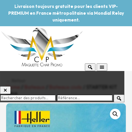
Livraison toujours gratuite pour les clients VIP-
PREMIUM en France métropolitaine via Mondial Relay
uniquement.
← Retour
Home
/
Bateaux
/
Bateaux civils
/ STARTER KIT
NINA
-20%
Pouvoir d'achat