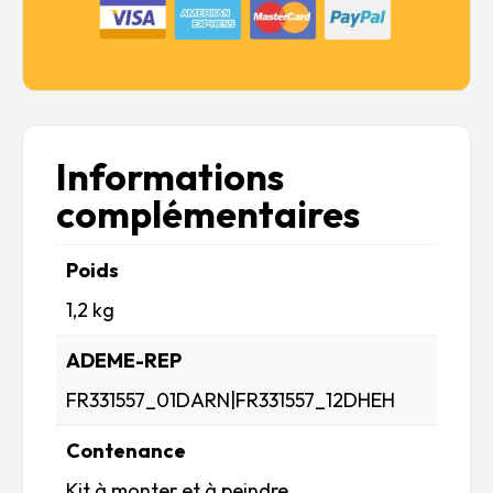
Informations
complémentaires
Poids
1,2 kg
ADEME-REP
FR331557_01DARN|FR331557_12DHEH
Contenance
Kit à monter et à peindre