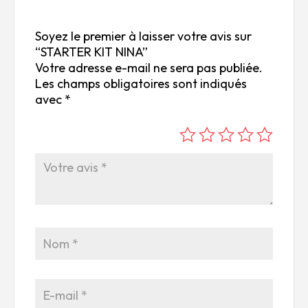
Soyez le premier à laisser votre avis sur
“STARTER KIT NINA”
Votre adresse e-mail ne sera pas publiée.
Les champs obligatoires sont indiqués
avec
*
é
é
é
é
é
to
to
to
to
to
ile
ile
ile
ile
ile
su
s
s
s
s
r
su
su
su
su
5
r
r
r
r
5
5
5
5