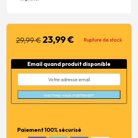
23,99
€
Le
Le
29,99
€
Rupture de stock
prix
prix
initial
actuel
était :
est :
Email quand produit disponible
29,99 €.
23,99 €.
Inscrivez-vous maintenant
Paiement 100% sécurisé