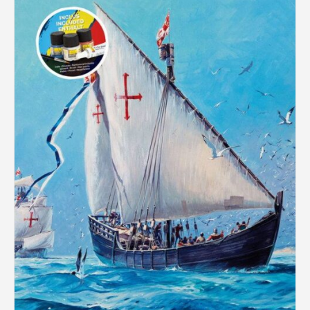
Rechercher des produits...
Mon panier
0
0,00
€
Connexion / Inscription
Véhicules
Avions
Bateaux
Trains
Figurines
Peintures
Accessoires
Puzzles
Carte cadeau
Maquette par marque
Contact