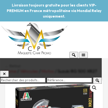
Livraison toujours gratuite pour les clients VIP-
PREMIUM en France métropolitaine via Mondial Relay
uniquement.
← Retour
Home
/
Véhicules
/
Motos
/ Suzuki RG 500 XR27
-20%
Pouvoir d'achat