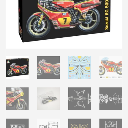
Rechercher des produits...
Mon panier
0
0,00
€
Connexion / Inscription
Véhicules
Avions
Bateaux
Trains
Figurines
Peintures
Accessoires
Puzzles
Carte cadeau
Maquette par marque
Contact