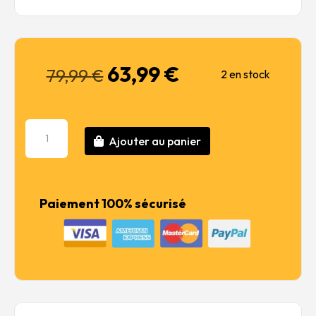
63,99
€
Le
Le
79,99
€
2 en stock
prix
prix
initial
actuel
était :
est :
quantité
79,99 €.
63,99 €.
Ajouter au panier
de
Suzuki
RG
500
Paiement 100% sécurisé
XR27