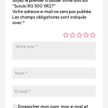
Soyez le premier à laisser votre avis sur
“Suzuki RG 500 XR27”
Votre adresse e-mail ne sera pas publiée.
Les champs obligatoires sont indiqués
avec
*
é
é
é
é
é
to
to
to
to
to
ile
ile
ile
ile
ile
su
s
s
s
s
r
su
su
su
su
5
r
r
r
r
5
5
5
5
Enregistrer mon nom, mon e-mail et