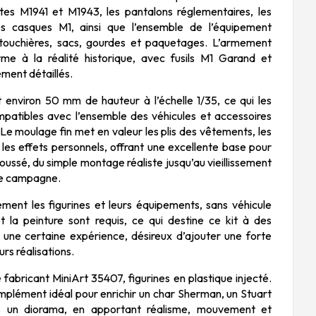
tes M1941 et M1943, les pantalons réglementaires, les
s casques M1, ainsi que l’ensemble de l’équipement
cartouchières, sacs, gourdes et paquetages. L’armement
me à la réalité historique, avec fusils M1 Garand et
ment détaillés.
 environ 50 mm de hauteur à l’échelle 1/35, ce qui les
patibles avec l’ensemble des véhicules et accessoires
. Le moulage fin met en valeur les plis des vêtements, les
t les effets personnels, offrant une excellente base pour
poussé, du simple montage réaliste jusqu’au vieillissement
de campagne.
ment les figurines et leurs équipements, sans véhicule
t la peinture sont requis, ce qui destine ce kit à des
 une certaine expérience, désireux d’ajouter une forte
rs réalisations.
 fabricant MiniArt 35407, figurines en plastique injecté.
mplément idéal pour enrichir un char Sherman, un Stuart
s un diorama, en apportant réalisme, mouvement et