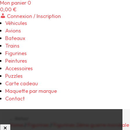
Mon panier
0
0,00
€
Connexion / Inscription
Véhicules
Avions
Bateaux
Trains
Figurines
Peintures
Accessoires
Puzzles
Carte cadeau
Maquette par marque
Contact
← Retour
Home
/
Figurines
/
Figurines 2ème guerre mondiale