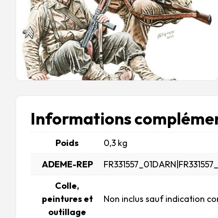
Informations complémen
Poids
0,3 kg
ADEME-REP
FR331557_01DARN|FR331557
Colle,
peintures et
Non inclus sauf indication co
outillage