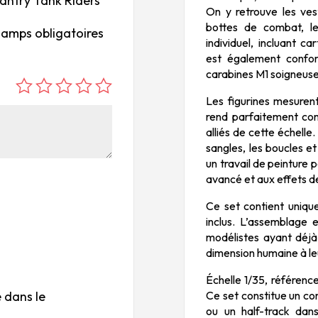
nfantry Tank Riders
On y retrouve les ves
bottes de combat, le
hamps obligatoires
individuel, incluant 
est également confor
carabines M1 soigneuse
é
é
é
é
é
Les figurines mesurent
to
to
to
to
to
rend parfaitement com
ile
ile
ile
ile
ile
alliés de cette échelle
su
s
s
s
s
sangles, les boucles e
un travail de peinture 
r
su
su
su
su
avancé et aux effets 
5
r
r
r
r
5
5
5
5
Ce set contient unique
inclus. L’assemblage e
modélistes ayant déjà
dimension humaine à leu
Échelle 1/35, référence
Ce set constitue un co
 dans le
ou un half-track dan