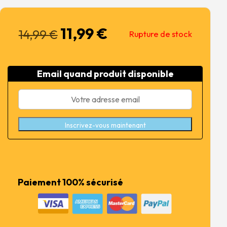
11,99
€
Le
Le
14,99
€
Rupture de stock
prix
prix
initial
actuel
était :
est :
Email quand produit disponible
14,99 €.
11,99 €.
Inscrivez-vous maintenant
Paiement 100% sécurisé