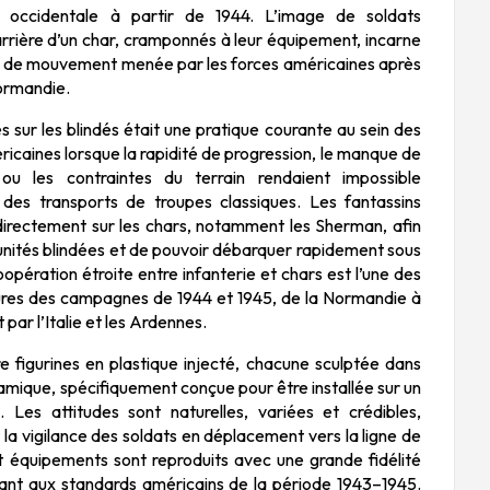
e occidentale à partir de 1944. L’image de soldats
’arrière d’un char, cramponnés à leur équipement, incarne
e de mouvement menée par les forces américaines après
ormandie.
s sur les blindés était une pratique courante au sein des
icaines lorsque la rapidité de progression, le manque de
s ou les contraintes du terrain rendaient impossible
des transports de troupes classiques. Les fantassins
directement sur les chars, notamment les Sherman, afin
 unités blindées et de pouvoir débarquer rapidement sous
opération étroite entre infanterie et chars est l’une des
ures des campagnes de 1944 et 1945, de la Normandie à
par l’Italie et les Ardennes.
 figurines en plastique injecté, chacune sculptée dans
amique, spécifiquement conçue pour être installée sur un
. Les attitudes sont naturelles, variées et crédibles,
t la vigilance des soldats en déplacement vers la ligne de
t équipements sont reproduits avec une grande fidélité
dant aux standards américains de la période 1943–1945.