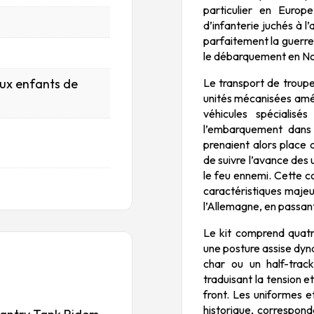
particulier en Europ
d’infanterie juchés à l
parfaitement la guerr
le débarquement en N
Le transport de troupe
aux enfants de
unités mécanisées amér
véhicules spécialisé
l’embarquement dans 
prenaient alors place 
de suivre l’avance des
le feu ennemi. Cette co
caractéristiques maje
l’Allemagne, en passant 
Le kit comprend quatre
une posture assise dyn
char ou un half-track
traduisant la tension e
front. Les uniformes e
historique, correspon