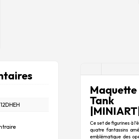
Description
taires
Maquette 
Tank 
_12DHEH
|MINIART|
Ce set de figurines à l
ntraire
quatre fantassins amé
emblématique des opér