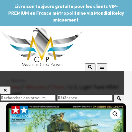
Livraison toujours gratuite pour les clients VIP-
PREMIUM en France métropolitaine via Mondial Relay
uniquement.
← Retour
Home
/
Véhicules
/
Chars
/ U.S. Light Tank M5A1
Stuart
-20%
Pouvoir d'achat