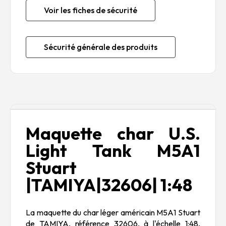
Voir les fiches de sécurité
Sécurité générale des produits
Description
Maquette char U.S.
Light Tank M5A1
Stuart
|TAMIYA|32606| 1:48
La maquette du char léger américain M5A1 Stuart
de TAMIYA, référence 32606, à l'échelle 1:48,