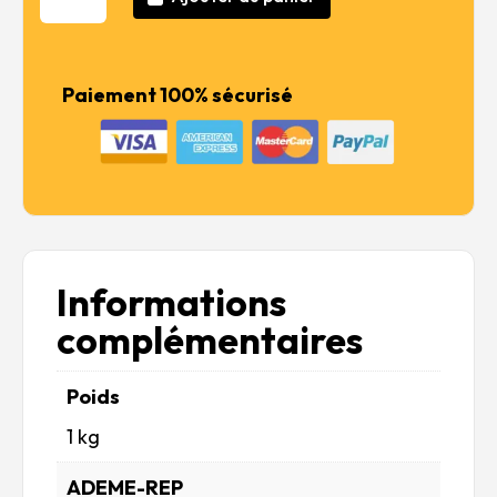
U.S.
Light
Tank
Paiement 100% sécurisé
M5A1
Stuart
Informations
complémentaires
Poids
1 kg
ADEME-REP