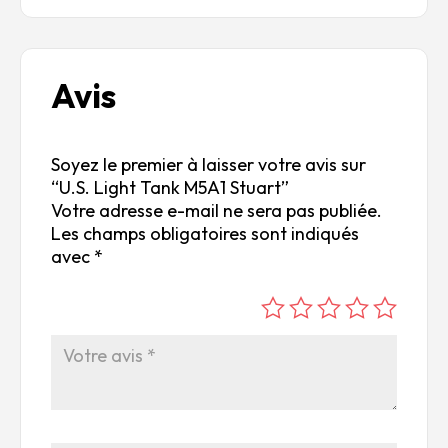
Avis
Soyez le premier à laisser votre avis sur
“U.S. Light Tank M5A1 Stuart”
Votre adresse e-mail ne sera pas publiée.
Les champs obligatoires sont indiqués
avec
*
é
é
é
é
é
to
to
to
to
to
ile
ile
ile
ile
ile
su
s
s
s
s
r
su
su
su
su
5
r
r
r
r