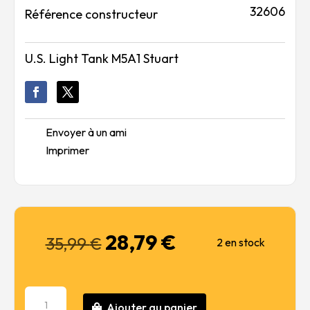
32606
Référence constructeur
U.S. Light Tank M5A1 Stuart
Envoyer à un ami
Imprimer
28,79
€
Le
Le
35,99
€
2 en stock
prix
prix
initial
actuel
était :
est :
quantité
35,99 €.
28,79 €.
Ajouter au panier
de