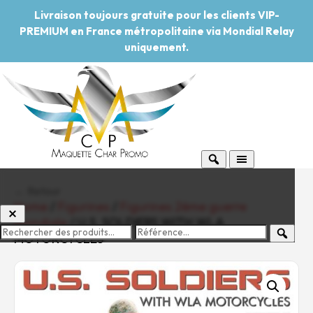
Livraison toujours gratuite pour les clients VIP-
PREMIUM en France métropolitaine via Mondial Relay
uniquement.
← Retour
Home
/
Figurines
/
Figurines 2ème guerre
mondiale
/ U.S. SOLDIERS WITH WLA
MOTORCYCLES
-20%
Pouvoir d'achat