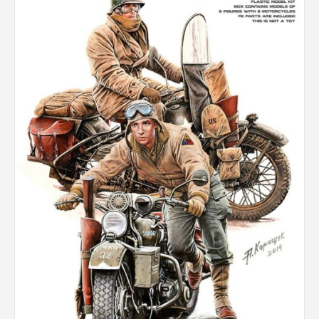
Rechercher des produits...
Mon panier
0
0,00
€
Connexion / Inscription
Véhicules
Avions
Bateaux
Trains
Figurines
Peintures
Accessoires
Puzzles
Carte cadeau
Maquette par marque
Contact