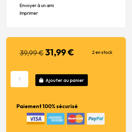
Envoyer à un ami
Imprimer
31,99
€
Le
Le
39,99
€
2 en stock
prix
prix
initial
actuel
était :
est :
quantité
39,99 €.
31,99 €.
Ajouter au panier
de
U.S.
SOLDIERS
WITH
Paiement 100% sécurisé
WLA
MOTORCYCLES