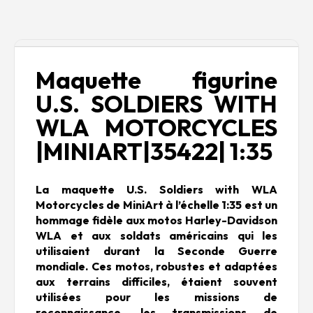
Description
Maquette figurine
U.S. SOLDIERS WITH
WLA MOTORCYCLES
|MINIART|35422| 1:35
La maquette U.S. Soldiers with WLA
Motorcycles de MiniArt à l’échelle 1:35 est un
hommage fidèle aux motos Harley-Davidson
WLA et aux soldats américains qui les
utilisaient durant la Seconde Guerre
mondiale. Ces motos, robustes et adaptées
aux terrains difficiles, étaient souvent
utilisées pour les missions de
reconnaissance, les transmissions de