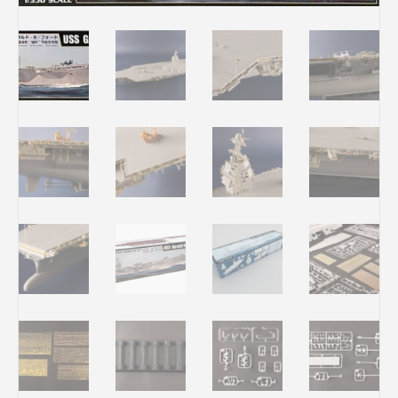
Rechercher des produits...
Mon panier
0
0,00
€
Connexion / Inscription
Véhicules
Avions
Bateaux
Trains
Figurines
Peintures
Accessoires
Puzzles
Carte cadeau
Maquette par marque
Contact