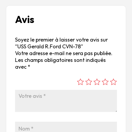
Avis
Soyez le premier à laisser votre avis sur
“USS Gerald R.Ford CVN-78”
Votre adresse e-mail ne sera pas publiée.
Les champs obligatoires sont indiqués
avec
*
é
é
é
é
é
to
to
to
to
to
ile
ile
ile
ile
ile
su
s
s
s
s
r
su
su
su
su
5
r
r
r
r
5
5
5
5