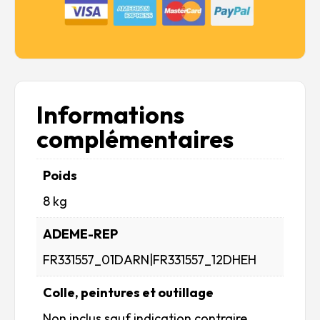
Informations
complémentaires
Poids
8 kg
ADEME-REP
FR331557_01DARN|FR331557_12DHEH
Colle, peintures et outillage
Non inclus sauf indication contraire