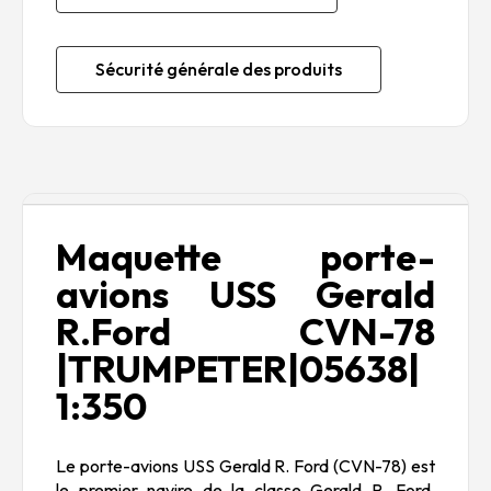
Sécurité générale des produits
Description
Maquette porte-
avions USS Gerald
R.Ford CVN-78
|TRUMPETER|05638|
1:350
Le porte-avions USS Gerald R. Ford (CVN-78) est
le premier navire de la classe Gerald R. Ford,