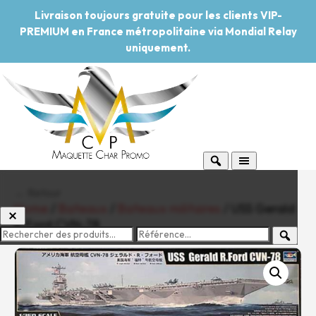
Livraison toujours gratuite pour les clients VIP-
PREMIUM en France métropolitaine via Mondial Relay
uniquement.
← Retour
Home
/
Bateaux
/
Bateaux militaires
/ USS Gerald
R.Ford CVN-78
-20%
Pouvoir d'achat