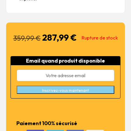
287,99
€
Le
Le
359,99
€
Rupture de stock
prix
prix
initial
actuel
était :
est :
Email quand produit disponible
359,99 €.
287,99 €.
Inscrivez-vous maintenant
Paiement 100% sécurisé