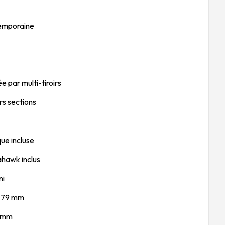
temporaine
 par multi-tiroirs
rs sections
ue incluse
hawk inclus
ni
 779 mm
1 mm