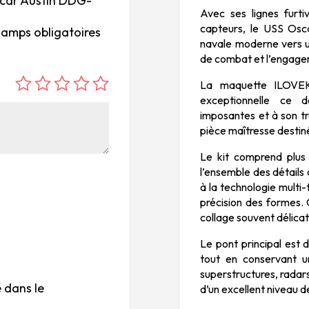
Oscar Austin DDG-
Avec ses lignes furt
capteurs, le USS Oscar
hamps obligatoires
navale moderne vers u
de combat et l’engagem
La maquette ILOVEK
é
é
é
é
é
exceptionnelle ce 
to
to
to
to
to
imposantes et à son tr
ile
ile
ile
ile
ile
pièce maîtresse desti
su
s
s
s
s
Le kit comprend plus
r
su
su
su
su
l’ensemble des détails
5
r
r
r
r
à la technologie multi-
5
5
5
5
précision des formes. 
collage souvent délicat
Le pont principal est d
tout en conservant u
superstructures, radar
 dans le
d’un excellent niveau de