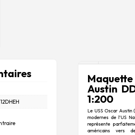
Description
taires
Maquett
Austin D
1:200
_12DHEH
Le USS Oscar Austin (D
modernes de l’US Nav
ntraire
représente parfaitem
américains vers de