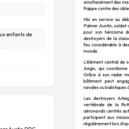
simultanément des miss
frappe contre des cible
Mis en service au dé
Palmer Austin
, soldat
pour son héroïsme d
aux enfants de
destroyers de la clas
feu considérable à de
monde.
L’élément central de 
Aegis, qui coordonne
Grâce à son radar mul
bâtiment peut engag
navales ou balistiques 
Les destroyers Arleig
vertébrale de la flo
aéronavals centrés aut
participent aux missi
régulièrement lors d’op