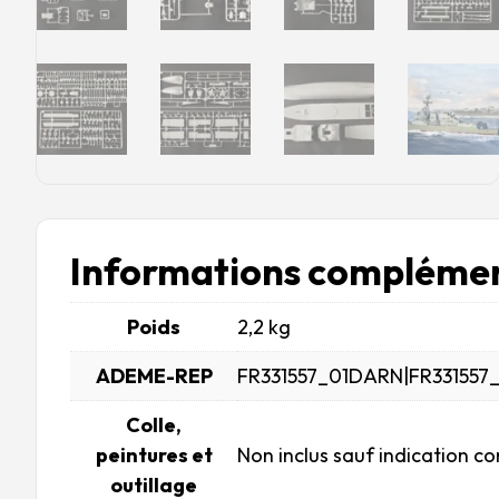
Informations complémen
Poids
2,2 kg
ADEME-REP
FR331557_01DARN|FR331557
Colle,
peintures et
Non inclus sauf indication co
outillage