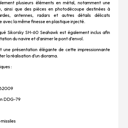
alement plusieurs éléments en métal, notamment une
te, ainsi que des pièces en photodécoupe destinées à
rdes, antennes, radars et autres détails délicats
e avec la même finesse en plastique injecté.
rqué
Sikorsky SH-60 Seahawk
est également inclus afin
ation du navire et d’animer le pont d’envol.
t une présentation élégante de cette impressionnante
r la réalisation d’un diorama.
iques :
 62009
tin DDG-79
-missiles