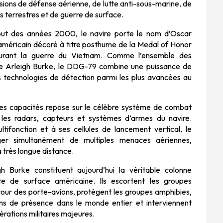
ions de défense aérienne, de lutte anti-sous-marine, de
s terrestres et de guerre de surface.
but des années 2000, le navire porte le nom d’
Oscar
 américain décoré à titre posthume de la Medal of Honor
urant la guerre du Vietnam. Comme l’ensemble des
se Arleigh Burke, le DDG-79 combine une puissance de
s technologies de détection parmi les plus avancées au
ses capacités repose sur le célèbre système de combat
 les radars, capteurs et systèmes d’armes du navire.
tifonction et à ses cellules de lancement vertical, le
er simultanément de multiples menaces aériennes,
à très longue distance.
h Burke constituent aujourd’hui la véritable colonne
tte de surface américaine. Ils escortent les groupes
our des porte-avions, protègent les groupes amphibies,
ons de présence dans le monde entier et interviennent
érations militaires majeures.