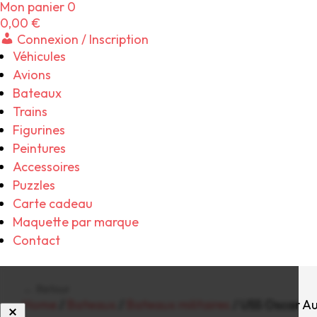
Mon panier
0
0,00
€
Connexion / Inscription
Véhicules
Avions
Bateaux
Trains
Figurines
Peintures
Accessoires
Puzzles
Carte cadeau
Maquette par marque
Contact
← Retour
Home
/
Bateaux
/
Bateaux militaires
/ USS Oscar A