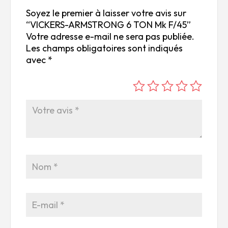
Soyez le premier à laisser votre avis sur
“VICKERS-ARMSTRONG 6 TON Mk F/45”
Votre adresse e-mail ne sera pas publiée.
Les champs obligatoires sont indiqués
avec
*
é
é
é
é
é
to
to
to
to
to
ile
ile
ile
ile
ile
su
s
s
s
s
r
su
su
su
su
5
r
r
r
r
5
5
5
5