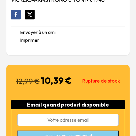
Envoyer à un ami
Imprimer
10,39
€
Le
Le
12,99
€
Rupture de stock
prix
prix
initial
actuel
était :
est :
Email quand produit disponible
12,99 €.
10,39 €.
Inscrivez-vous maintenant