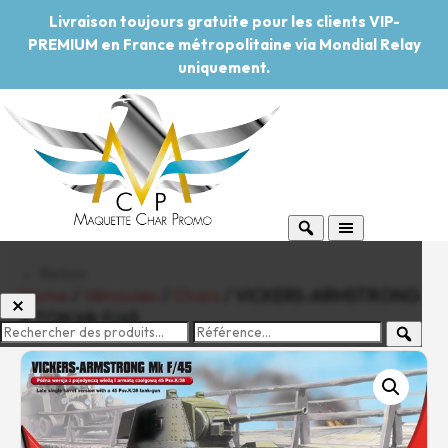
Livraison toujours gratuite pour les clients VIP-
PREMIUM en France métropolitaine via Mondial Relay
uniquement.
← Retour
Home
/
Véhicules
/
Chars
/ VICKERS-ARMSTRONG
6 TON Mk F/45
-20%
Pouvoir d'achat