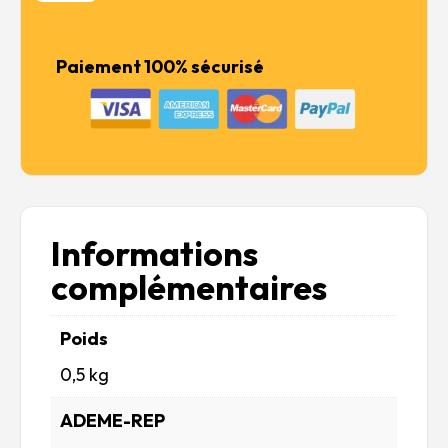
WWIII
American
Armour
Paiement 100% sécurisé
&
Infantry
Informations
complémentaires
Poids
0,5 kg
ADEME-REP