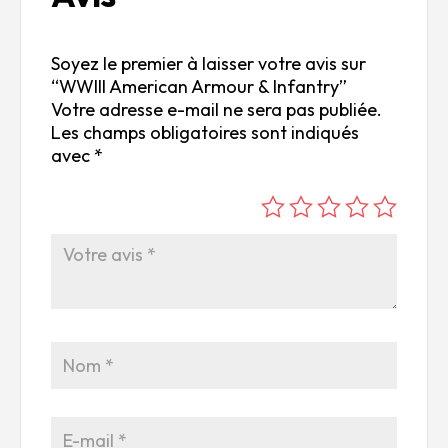
Soyez le premier à laisser votre avis sur
“WWIII American Armour & Infantry”
Votre adresse e-mail ne sera pas publiée.
Les champs obligatoires sont indiqués
avec
*
é
é
é
é
é
to
to
to
to
to
ile
ile
ile
ile
ile
su
s
s
s
s
r
su
su
su
su
5
r
r
r
r
5
5
5
5