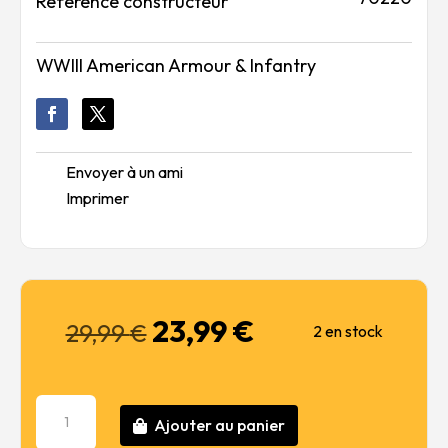
Référence constructeur
WWIII American Armour & Infantry
Envoyer à un ami
Imprimer
23,99
€
Le
Le
29,99
€
2 en stock
prix
prix
initial
actuel
était :
est :
quantité
29,99 €.
23,99 €.
Ajouter au panier
de