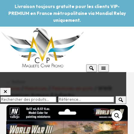
Livraison toujours gratuite pour les clients VIP-
PREMIUM en France métropolitaine via Mondial Relay
uniquement.
← Retour
Home
/
Peintures
/
Peintures en pots
/ WWIII
American Armour & Infantry
-20%
Pouvoir d'achat