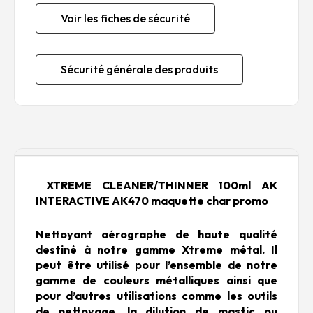
Voir les fiches de sécurité
Sécurité générale des produits
Description
XTREME CLEANER/THINNER 100ml AK
INTERACTIVE AK470 maquette char promo
Nettoyant aérographe de haute qualité
destiné à notre gamme Xtreme métal. Il
peut être utilisé pour l’ensemble de notre
gamme de couleurs métalliques ainsi que
pour d’autres utilisations comme les outils
de nettoyage, la dilution de mastic ou