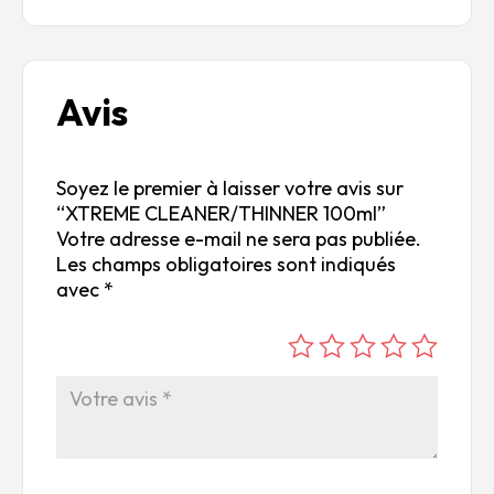
Avis
Soyez le premier à laisser votre avis sur
“XTREME CLEANER/THINNER 100ml”
Votre adresse e-mail ne sera pas publiée.
Les champs obligatoires sont indiqués
avec
*
é
é
é
é
é
to
to
to
to
to
ile
ile
ile
ile
ile
su
s
s
s
s
r
su
su
su
su