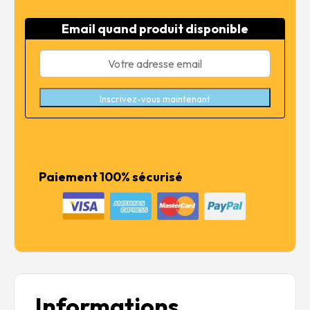
initial
actuel
était :
est :
Email quand produit disponible
5,95 €.
4,76 €.
Inscrivez-vous maintenant
Paiement 100% sécurisé
Informations