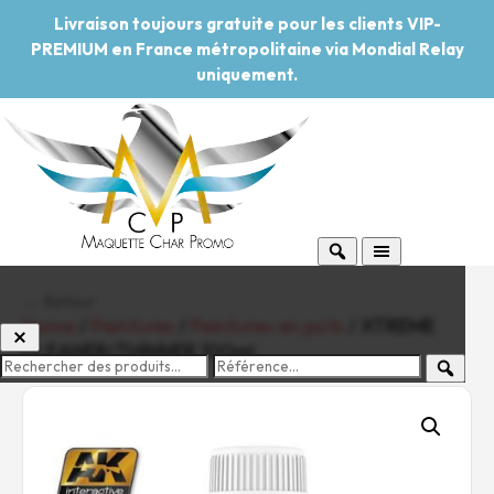
Livraison toujours gratuite pour les clients VIP-
PREMIUM en France métropolitaine via Mondial Relay
uniquement.
← Retour
Home
/
Peintures
/
Peintures en pots
/ XTREME
CLEANER/THINNER 100ml
-20%
Pouvoir d'achat