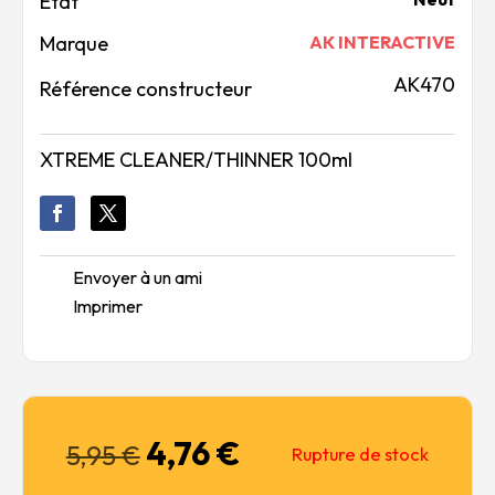
Marque
AK INTERACTIVE
AK470
Référence constructeur
XTREME CLEANER/THINNER 100ml
Envoyer à un ami
Imprimer
4,76
€
Le
Le
5,95
€
Rupture de stock
prix
prix