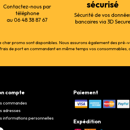
sécurisé
Contactez-nous par
téléphone
Sécurité de vos donnée
au 06 48 38 87 67
bancaires via 3D Secur
 char promo sont disponibles. Nous assurons également des pré-vente
s frais de port en commandant en même temps vos consommables, col
n compte
Paiement
s commandes
s adresses
 informations personnelles
Expédition