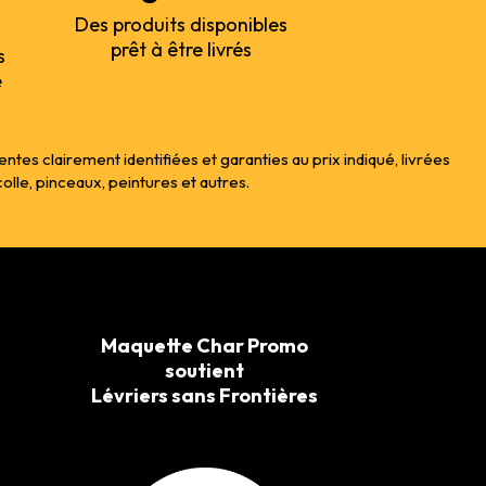
Des produits disponibles
prêt à être livrés
s
e
s clairement identifiées et garanties au prix indiqué, livrées
le, pinceaux, peintures et autres.
Maquette Char Promo
soutient
Lévriers sans Frontières