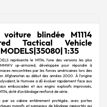
 voiture blindée M1114
red Tactical Vehicle
MODELS|35080| 1:35
 représente le M1114, l’une des versions les plus
HMMWV up-armored, développée pour répondre à
menaces rencontrées par les forces américaines lors des
 en Afghanistan au début des années 2000. À l’origine
polyvalent, le Humvee a dû évoluer rapidement face aux
, aux embuscades et aux engins explosifs improvisés,
114, doté d’un blindage renforcé de série.
e par sa cabine entièrement protégée, avec portes
istiques massifs et panneaux de blindage rapportés qui