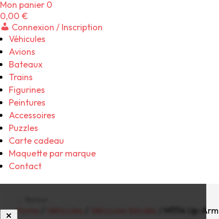
Mon panier
0
0,00
€
Connexion / Inscription
Véhicules
Avions
Bateaux
Trains
Figurines
Peintures
Accessoires
Puzzles
Carte cadeau
Maquette par marque
Contact
← Retour
Home
/
Véhicules
/
Véhicules blindés
/ M1114 Up-Armo