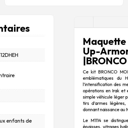
Description
taires
Maquette
Up-Armo
_12DHEH
|BRONCO 
Ce kit BRONCO MODELS
ntraire
emblématiques du 
l’intensification des 
opérations en Irak et
simple véhicule léger 
tirs d’armes légères
donnant naissance au M1
Le M1114 se distingu
aux enfants de
épaisses, vitrages bal