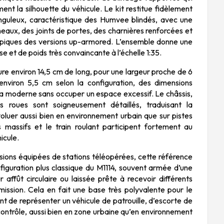
ent la silhouette du véhicule. Le kit restitue fidèlement
nguleux, caractéristique des Humvee blindés, avec une
eaux, des joints de portes, des charnières renforcées et
ypiques des versions up-armored. L’ensemble donne une
e et de poids très convaincante à l’échelle 1:35.
 environ 14,5 cm de long, pour une largeur proche de 6
nviron 5,5 cm selon la configuration, des dimensions
a moderne sans occuper un espace excessif. Le châssis,
es roues sont soigneusement détaillés, traduisant la
oluer aussi bien en environnement urbain que sur pistes
massifs et le train roulant participent fortement au
icule.
ions équipées de stations téléopérées, cette référence
nfiguration plus classique du M1114, souvent armée d’une
r affût circulaire ou laissée prête à recevoir différents
ission. Cela en fait une base très polyvalente pour le
t de représenter un véhicule de patrouille, d’escorte de
contrôle, aussi bien en zone urbaine qu’en environnement