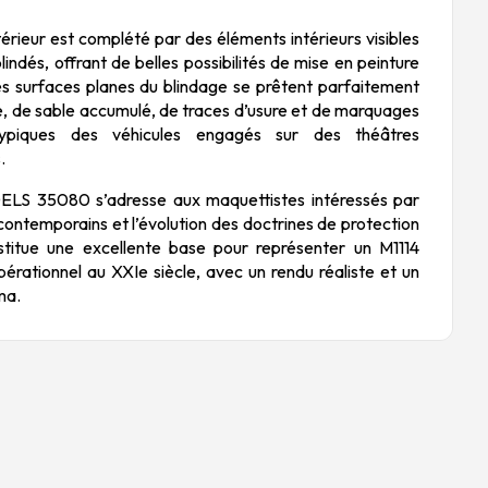
térieur est complété par des éléments intérieurs visibles
blindés, offrant de belles possibilités de mise en peinture
Les surfaces planes du blindage se prêtent parfaitement
e, de sable accumulé, de traces d’usure et de marquages
 typiques des véhicules engagés sur des théâtres
.
S 35080 s’adresse aux maquettistes intéressés par
s contemporains et l’évolution des doctrines de protection
nstitue une excellente base pour représenter un
M1114
érationnel au XXIe siècle, avec un rendu réaliste et un
ma.