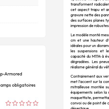
transforment radicalem
cet aspect trapu et a
gravure nette des pann
des surfaces planes t
impression de robustess
Le modèle monté mesure
cm et une hauteur d’e
idéales pour un dioram
les suspensions et l
capacité du M1114 à év
dégradées. Les pneus 
réalisme général du véh
4 Up-Armored
Contrairement aux vers
met l’accent sur la co
hamps obligatoires
mitrailleuse montée su
équipements selon la m
maquettiste, permettan
convoi ou de point de 
é
é
é
é
é
désertique.