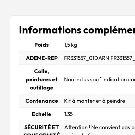
Informations complémen
Poids
1,5 kg
ADEME-REP
FR331557_01DARN|FR331557
Colle,
peintures et
Non inclus sauf indication co
outillage
Contenance
Kit à monter et à peindre
Echelle
1:35
SÉCURITÉ ET
Attention ! Ne convient pas 