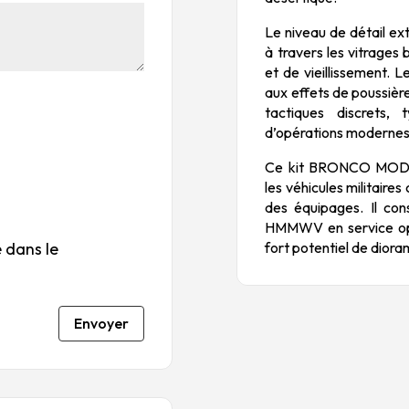
to
to
to
to
to
Le niveau de détail ex
ile
ile
ile
ile
ile
à travers les vitrages 
su
s
s
s
s
et de vieillissement. 
r
su
su
su
su
aux effets de poussièr
5
r
r
r
r
tactiques discrets,
5
5
5
5
d’opérations modernes
Ce kit BRONCO MODEL
les véhicules militaire
des équipages. Il co
HMMWV
en service op
fort potentiel de diora
 dans le
Envoyer