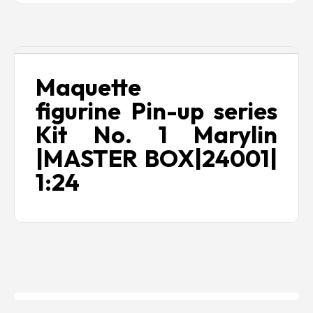
Description
Maquette
figurine Pin-up series
Kit No. 1 Marylin
|MASTER BOX|24001|
1:24