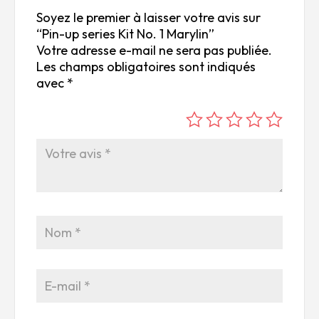
Soyez le premier à laisser votre avis sur
“Pin-up series Kit No. 1 Marylin”
Votre adresse e-mail ne sera pas publiée.
Les champs obligatoires sont indiqués
avec
*
é
é
é
é
é
to
to
to
to
to
ile
ile
ile
ile
ile
su
s
s
s
s
r
su
su
su
su
5
r
r
r
r
5
5
5
5