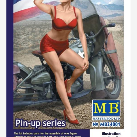
Rechercher des produits...
Mon panier
0
0,00
€
Connexion / Inscription
Véhicules
Avions
Bateaux
Trains
Figurines
Peintures
Accessoires
Puzzles
Carte cadeau
Maquette par marque
Contact