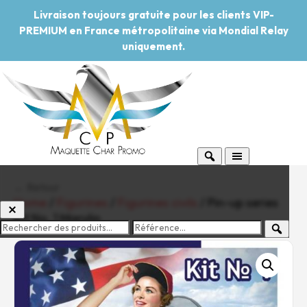
Livraison toujours gratuite pour les clients VIP-
PREMIUM en France métropolitaine via Mondial Relay
uniquement.
← Retour
Home
/
Figurines
/
Figurines civils
/ Pin-up series
Kit No. 1 Marylin
-20%
Pouvoir d'achat