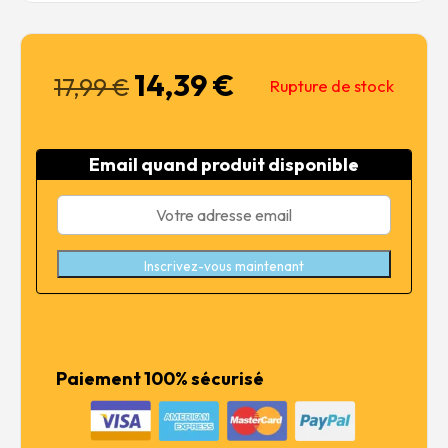
14,39
€
Le
Le
17,99
€
Rupture de stock
prix
prix
initial
actuel
était :
est :
Email quand produit disponible
17,99 €.
14,39 €.
Inscrivez-vous maintenant
Paiement 100% sécurisé