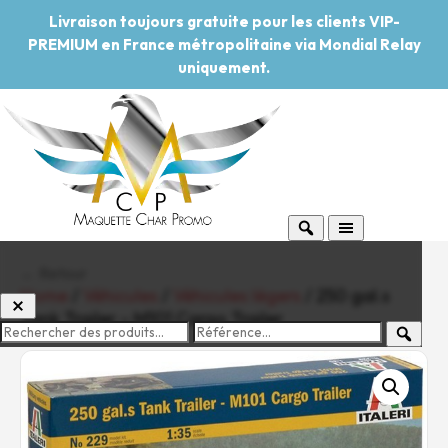
Livraison toujours gratuite pour les clients VIP-
PREMIUM en France métropolitaine via Mondial Relay
uniquement.
← Retour
Home
/
Véhicules
/
Véhicules légers
/ 250 gal.s
Tank Trailer – M101 Cargo Trailer
-20%
Pouvoir d'achat