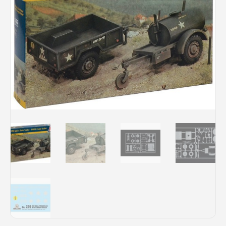
Rechercher des produits...
Mon panier
0
0,00
€
Connexion / Inscription
Véhicules
Avions
Bateaux
Trains
Figurines
Peintures
Accessoires
Puzzles
Carte cadeau
Maquette par marque
Contact