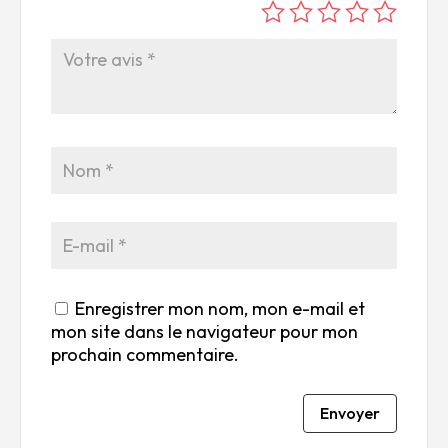
é
é
é
é
é
to
to
to
to
to
ile
ile
ile
ile
ile
su
s
s
s
s
r
su
su
su
su
5
r
r
r
r
5
5
5
5
Enregistrer mon nom, mon e-mail et
mon site dans le navigateur pour mon
prochain commentaire.
Envoyer