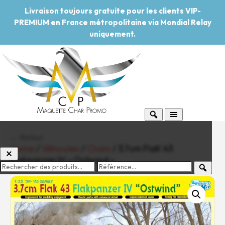
Livraison toujours gratuite pour les clients VIP-
PREMIUM en France métropolitaine via Mondial Relay
uniquement.
← Retour
Home
/
Véhicules
/
Chars
/ 3.7cm FlaK 43
Flakpanzer IV « Ostwind »
-20%
Pouvoir d'achat