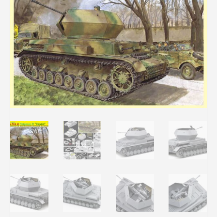
Rechercher des produits...
Mon panier
0
0,00
€
Connexion / Inscription
Véhicules
Avions
Bateaux
Trains
Figurines
Peintures
Accessoires
Puzzles
Carte cadeau
Maquette par marque
Contact