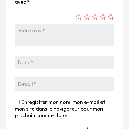
avec
*
é
é
é
é
é
to
to
to
to
to
ile
ile
ile
ile
ile
su
s
s
s
s
r
su
su
su
su
5
r
r
r
r
5
5
5
5
Enregistrer mon nom, mon e-mail et
mon site dans le navigateur pour mon
prochain commentaire.