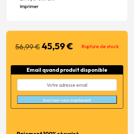
Imprimer
45,59
€
Le
Le
56,99
€
Rupture de stock
prix
prix
initial
actuel
était :
est :
Email quand produit disponible
56,99 €.
45,59 €.
Inscrivez-vous maintenant
Paiement 100% sécurisé