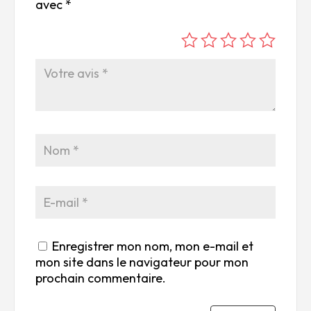
avec
*
é
é
é
é
é
to
to
to
to
to
ile
ile
ile
ile
ile
su
s
s
s
s
r
su
su
su
su
5
r
r
r
r
5
5
5
5
Enregistrer mon nom, mon e-mail et
mon site dans le navigateur pour mon
prochain commentaire.