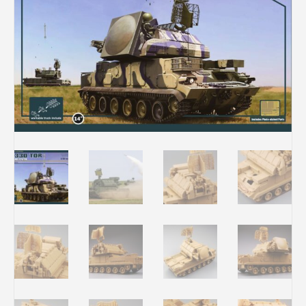
Rechercher des produits...
Mon panier
0
0,00
€
Connexion / Inscription
Véhicules
Avions
Bateaux
Trains
Figurines
Peintures
Accessoires
Puzzles
Carte cadeau
Maquette par marque
Contact