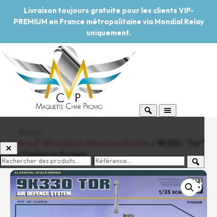
Livraison toujours gratuite pour les clients VIP-
PREMIUM en France métropolitaine via Mondial Relay
uniquement.
← Retour
Home
/
Véhicules
/
Véhicules blindés
/ 9K330 “Tor”
Air Defence System
-20%
Pouvoir d'achat