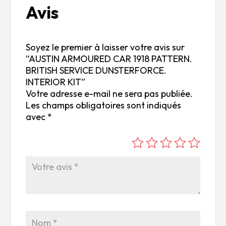
Avis
Soyez le premier à laisser votre avis sur
“AUSTIN ARMOURED CAR 1918 PATTERN.
BRITISH SERVICE DUNSTERFORCE.
INTERIOR KIT”
Votre adresse e-mail ne sera pas publiée.
Les champs obligatoires sont indiqués
avec
*
é
é
é
é
é
to
to
to
to
to
ile
ile
ile
ile
ile
su
s
s
s
s
r
su
su
su
su
5
r
r
r
r
5
5
5
5