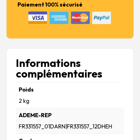
Paiement 100% sécurisé
1918
PATTERN.
BRITISH
SERVICE
DUNSTERFORCE.
INTERIOR
KIT
Informations
complémentaires
Poids
2 kg
ADEME-REP
FR331557_01DARN|FR331557_12DHEH