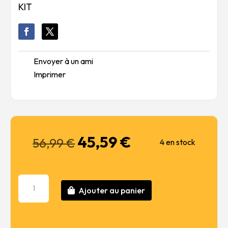
KIT
Envoyer à un ami
Imprimer
45,59
€
Le
Le
56,99
€
4 en stock
prix
prix
initial
actuel
était :
est :
quantité
56,99 €.
45,59 €.
Ajouter au panier
de
AUSTIN
ARMOURED
CAR