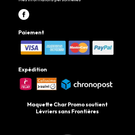
Paiement
Expédition
Maquette Char Promo soutient
Lévriers sans Frontières