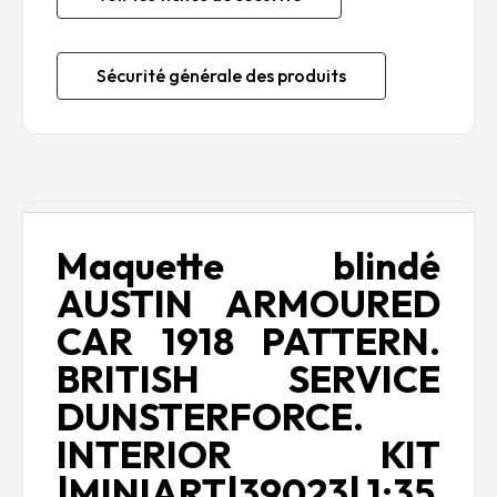
Sécurité générale des produits
Description
Maquette blindé
AUSTIN ARMOURED
CAR 1918 PATTERN.
BRITISH SERVICE
DUNSTERFORCE.
INTERIOR KIT
|MINIART|39023| 1:35