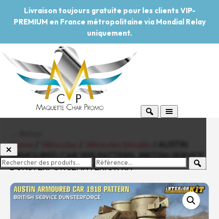
Livraison toujours gratuite pour les clients VIP-
PREMIUM en France métropolitaine via Mondial Relay
uniquement.
← Retour
Home
/
Véhicules
/
Véhicules blindés
/ AUSTIN
ARMOURED CAR 1918 PATTERN. BRITISH SERVICE
DUNSTERFORCE. INTERIOR KIT
-20%
Pouvoir d'achat