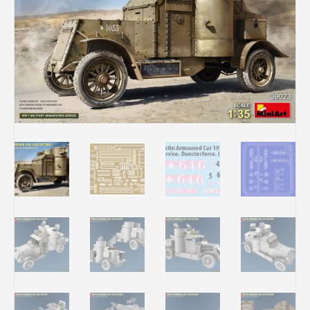
Rechercher des produits...
Mon panier
0
0,00
€
Connexion / Inscription
Véhicules
Avions
Bateaux
Trains
Figurines
Peintures
Accessoires
Puzzles
Carte cadeau
Maquette par marque
Contact