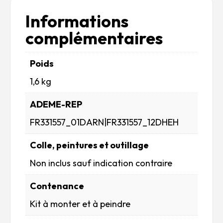
Transitional
Model
Informations
complémentaires
Poids
1,6 kg
ADEME-REP
FR331557_01DARN|FR331557_12DHEH
Colle, peintures et outillage
Non inclus sauf indication contraire
Contenance
Kit à monter et à peindre