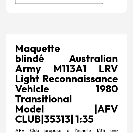
Description
Maquette
blindé Australian
Army M113A1 LRV
Light Reconnaissance
Vehicle 1980
Transitional
Model
|AFV
CLUB|35313| 1:35
AFV Club propose à l’échelle 1/35 une