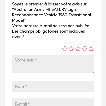
Soyez le premier à laisser votre avis sur
“Australian Army M113A1 LRV Light
Reconnaissance Vehicle 1980 Transitional
Model”
Votre adresse e-mail ne sera pas publiée.
Les champs obligatoires sont indiqués
avec
*
é
é
é
é
é
to
to
to
to
to
ile
ile
ile
ile
ile
su
s
s
s
s
r
su
su
su
su
5
r
r
r
r
5
5
5
5