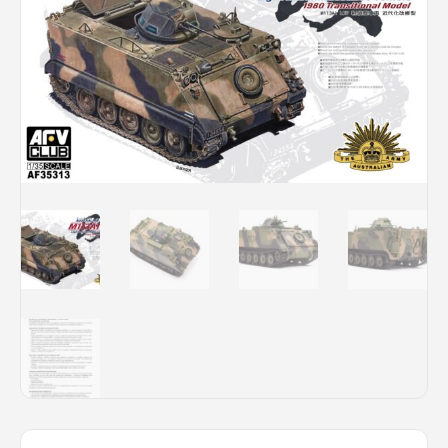
Rechercher des produits...
Mon panier
0
0,00
€
Connexion / Inscription
Véhicules
Avions
Bateaux
Trains
Figurines
Peintures
Accessoires
Puzzles
Carte cadeau
Maquette par marque
Contact