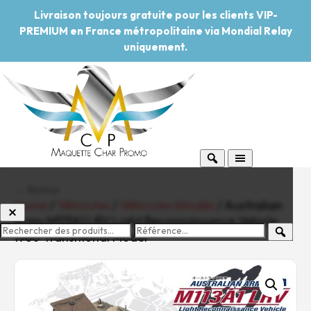
Livraison toujours gratuite pour les clients VIP-
PREMIUM en France métropolitaine via Mondial Relay
uniquement.
← Retour
Home
/
Véhicules
/
Véhicules blindés
/ Australian
Army M113A1 LRV Light Reconnaissance Vehicle
1980 Transitional Model
-20%
Pouvoir d'achat