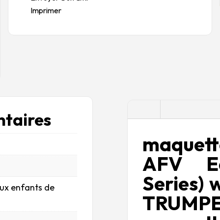
Imprimer
Description
taires
maquett
AFV Ea
Series)
aux enfants de
TRUMPE