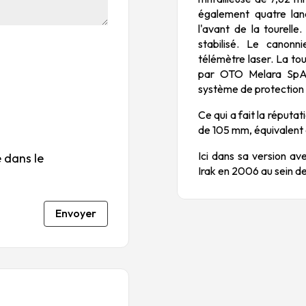
ile
ile
ile
ile
ile
également quatre la
su
s
s
s
s
l'avant de la tourell
r
su
su
su
su
stabilisé. Le canonn
5
r
r
r
r
télémètre laser. La tou
5
5
5
5
par OTO Melara SpA. 
système de protection
Ce qui a fait la réputa
de 105 mm, équivalent 
Ici dans sa version ave
 dans le
Irak en 2006 au sein de
Envoyer