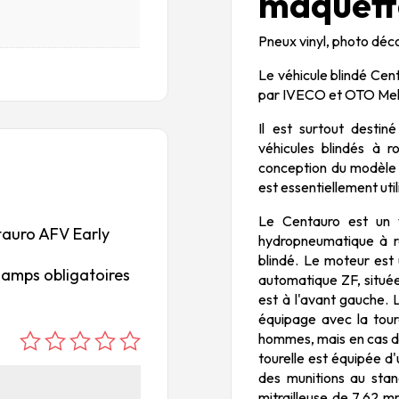
maquett
Pneux vinyl, photo déc
Le véhicule blindé Cent
par IVECO et OTO Mel
Il est surtout destin
véhicules blindés à r
conception du modèle 
est essentiellement uti
Le Centauro est un 
ntauro AFV Early
hydropneumatique à r
blindé. Le moteur est
hamps obligatoires
automatique ZF, située
est à l'avant gauche. 
équipage avec la toure
hommes, mais en cas de
é
é
é
é
é
tourelle est équipée d
to
to
to
to
to
des munitions au sta
mitrailleuse de 7,62 m