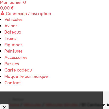
Mon panier
0
0,00
€
Connexion / Inscription
Véhicules
Avions
Bateaux
Trains
Figurines
Peintures
Accessoires
Puzzles
Carte cadeau
Maquette par marque
Contact
← Retour
Home
/
Véhicules
/
Véhicules blindés
/ B1 Centauro A