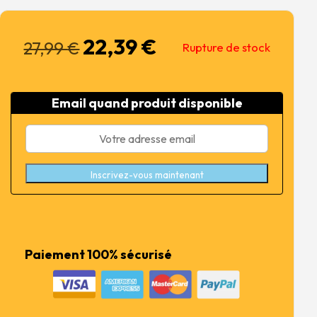
22,39
€
Le
Le
27,99
€
Rupture de stock
prix
prix
initial
actuel
était :
est :
Email quand produit disponible
27,99 €.
22,39 €.
Inscrivez-vous maintenant
Paiement 100% sécurisé