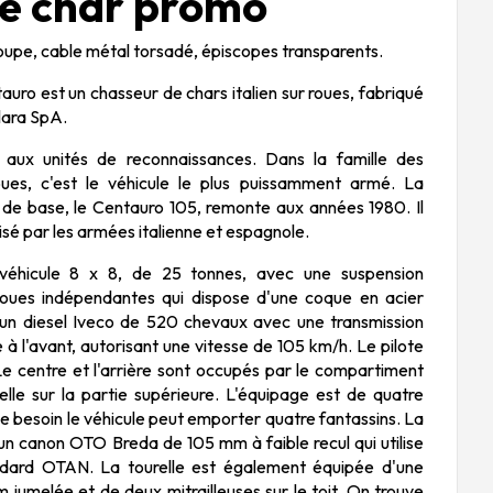
e char promo
oupe, cable métal torsadé, épiscopes transparents.
auro est un chasseur de chars italien sur roues, fabriqué
ara SpA.
é aux unités de reconnaissances. Dans la famille des
oues, c'est le véhicule le plus puissamment armé. La
de base, le Centauro 105, remonte aux années 1980. Il
lisé par les armées italienne et espagnole.
véhicule 8 x 8, de 25 tonnes, avec une suspension
oues indépendantes qui dispose d'une coque en acier
 un diesel Iveco de 520 chevaux avec une transmission
 à l'avant, autorisant une vitesse de 105 km/h. Le pilote
Le centre et l'arrière sont occupés par le compartiment
lle sur la partie supérieure. L'équipage est de quatre
 besoin le véhicule peut emporter quatre fantassins. La
'un canon OTO Breda de 105 mm à faible recul qui utilise
ndard OTAN. La tourelle est également équipée d'une
m jumelée et de deux mitrailleuses sur le toit. On trouve