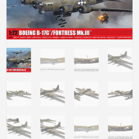
Rechercher des produits...
Mon panier
0
0,00
€
Connexion / Inscription
Véhicules
Avions
Bateaux
Trains
Figurines
Peintures
Accessoires
Puzzles
Carte cadeau
Maquette par marque
Contact