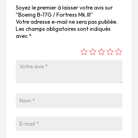
Soyez le premier à laisser votre avis sur
“Boeing B-17G / Fortress Mk.III”
Votre adresse e-mail ne sera pas publiée.
Les champs obligatoires sont indiqués
avec
*
é
é
é
é
é
to
to
to
to
to
ile
ile
ile
ile
ile
su
s
s
s
s
r
su
su
su
su
5
r
r
r
r
5
5
5
5