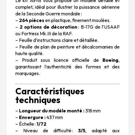
Le kit Airfix vous propose un modèle détaillé et
complet, idéal pour illustrer la puissance aérienne
de la Seconde Guerre mondiale :
–
264 pièces
en plastique, finement moulées.
–
2 options de décoration
: B-17G de l’USAAF
ou Fortress Mk.III de la RAF.
– Feuille d’instructions claire et détaillée.
– Feuille de plan de peinture et décalcomanies de
haute qualité.
– Produit sous licence officielle de
Boeing
,
garantissant l’authenticité des formes et des
marquages.
Caractéristiques
techniques
–
Longueur du modèle monté :
318 mm
–
Envergure :
437 mm
– Échelle :
1/72
– Niveau de difficulté :
3/5
, adapté aux