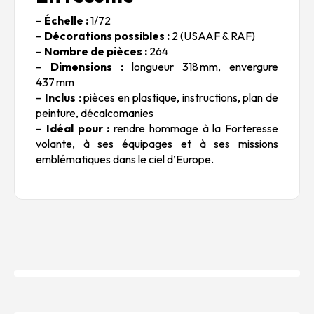
–
Échelle :
1/72
–
Décorations possibles :
2 (USAAF & RAF)
–
Nombre de pièces :
264
–
Dimensions :
longueur 318 mm, envergure
437 mm
–
Inclus :
pièces en plastique, instructions, plan de
peinture, décalcomanies
–
Idéal pour :
rendre hommage à la
Forteresse
volante
, à ses équipages et à ses missions
emblématiques dans le ciel d’Europe.