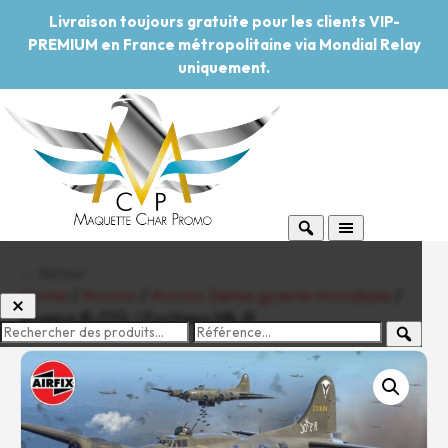
Livraison toujours gratuite pour les clients VIP-
PREMIUM en France métropolitaine via Mondial Relay
uniquement.
← Retour
Home
/
Avions
/
Avions 2ème guerre mondiale
/
Boeing B-17G / Fortress Mk.III
-20%
Pouvoir d'achat