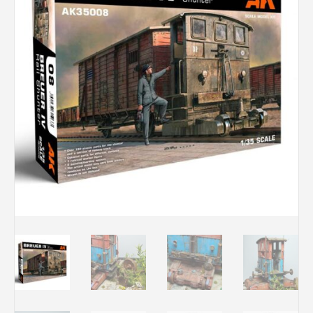
Rechercher des produits...
Mon panier
0
0,00
€
Connexion / Inscription
Véhicules
Avions
Bateaux
Trains
Figurines
Peintures
Accessoires
Puzzles
Carte cadeau
Maquette par marque
Contact