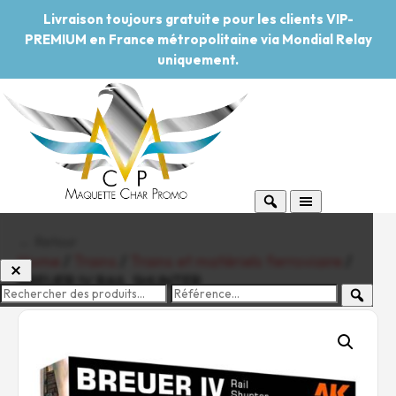
Livraison toujours gratuite pour les clients VIP-
PREMIUM en France métropolitaine via Mondial Relay
uniquement.
← Retour
Home
/
Trains
/
Trains et matériels ferroviaire
/
BREUER IV RAIL SHUNTER
-20%
Pouvoir d'achat