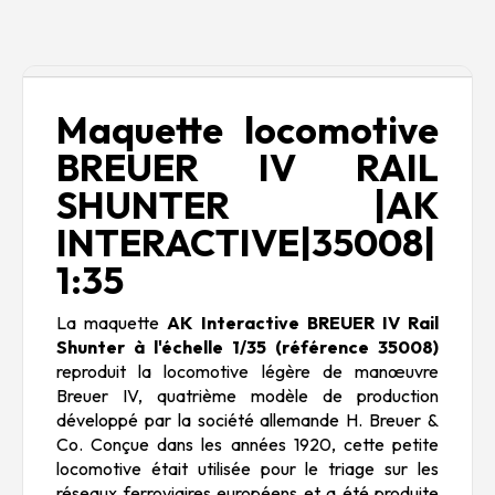
Description
Maquette locomotive
BREUER IV RAIL
SHUNTER |AK
INTERACTIVE|35008|
1:35
La maquette
AK Interactive BREUER IV Rail
Shunter à l'échelle 1/35 (référence 35008)
reproduit la locomotive légère de manœuvre
Breuer IV, quatrième modèle de production
développé par la société allemande H. Breuer &
Co. Conçue dans les années 1920, cette petite
locomotive était utilisée pour le triage sur les
réseaux ferroviaires européens et a été produite