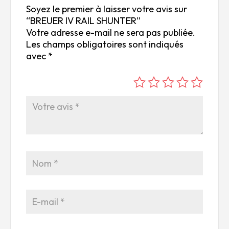
Soyez le premier à laisser votre avis sur
“BREUER IV RAIL SHUNTER”
Votre adresse e-mail ne sera pas publiée.
Les champs obligatoires sont indiqués
avec
*
é
é
é
é
é
to
to
to
to
to
ile
ile
ile
ile
ile
su
s
s
s
s
r
su
su
su
su
5
r
r
r
r
5
5
5
5