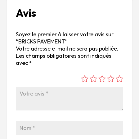
Avis
Soyez le premier à laisser votre avis sur
“BRICKS PAVEMENT”
Votre adresse e-mail ne sera pas publiée.
Les champs obligatoires sont indiqués
avec
*
é
é
é
é
é
to
to
to
to
to
ile
ile
ile
ile
ile
su
s
s
s
s
r
su
su
su
su
5
r
r
r
r
5
5
5
5