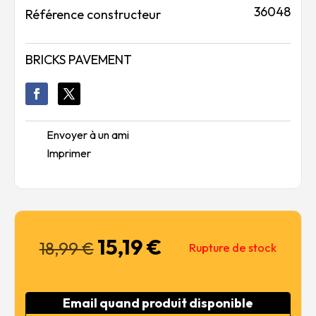
36048
Référence constructeur
BRICKS PAVEMENT
Envoyer à un ami
Imprimer
15,19
€
Le
Le
18,99
€
Rupture de stock
prix
prix
initial
actuel
était :
est :
Email quand produit disponible
18,99 €.
15,19 €.