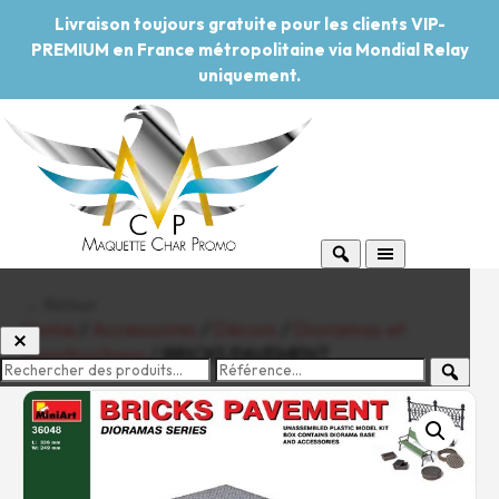
Livraison toujours gratuite pour les clients VIP-
PREMIUM en France métropolitaine via Mondial Relay
uniquement.
← Retour
Home
/
Accessoires
/
Décors
/
Dioramas et
constructions
/ BRICKS PAVEMENT
-20%
Pouvoir d'achat