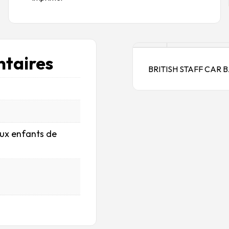
Description
taires
BRITISH STAFF CAR BA
aux enfants de