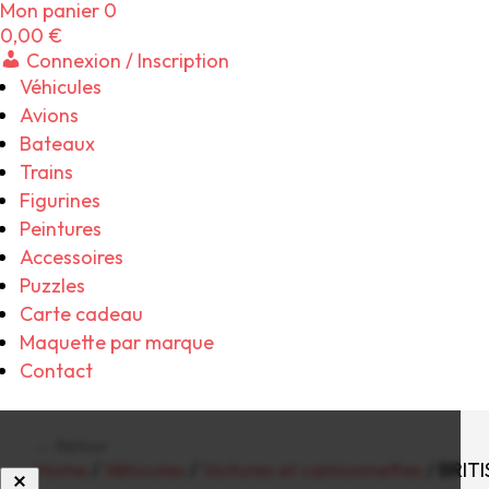
Mon panier
0
0,00
€
Connexion / Inscription
Véhicules
Avions
Bateaux
Trains
Figurines
Peintures
Accessoires
Puzzles
Carte cadeau
Maquette par marque
Contact
← Retour
Home
/
Véhicules
/
Voitures et camionnettes
/ BRIT