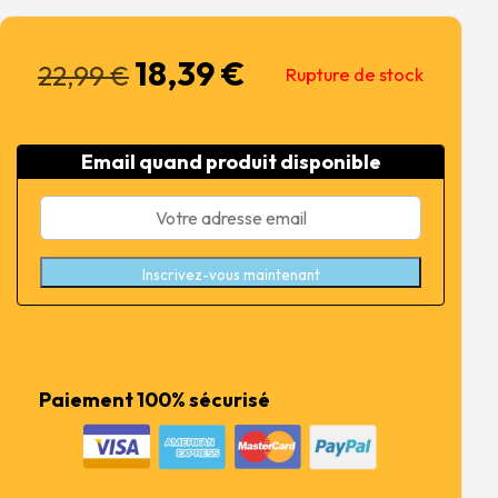
18,39
€
Le
Le
22,99
€
Rupture de stock
prix
prix
initial
actuel
était :
est :
Email quand produit disponible
22,99 €.
18,39 €.
Inscrivez-vous maintenant
Paiement 100% sécurisé