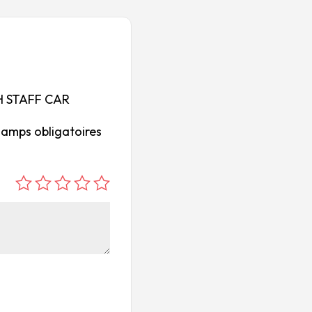
ISH STAFF CAR
hamps obligatoires
é
é
é
é
é
to
to
to
to
to
ile
ile
ile
ile
ile
su
s
s
s
s
r
su
su
su
su
5
r
r
r
r
5
5
5
5