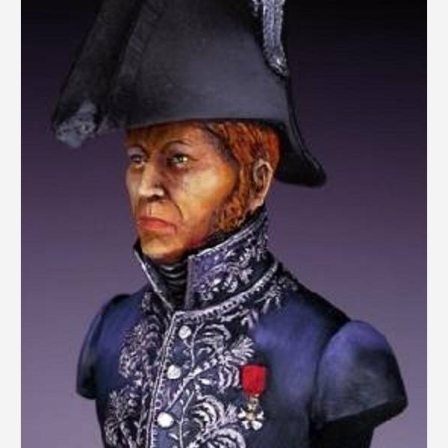
Rechercher des produits...
Mon panier
0
0,00
€
Connexion / Inscription
Véhicules
Avions
Bateaux
Trains
Figurines
Peintures
Accessoires
Puzzles
Carte cadeau
Maquette par marque
Contact