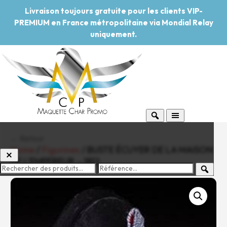
Livraison toujours gratuite pour les clients VIP-
PREMIUM en France métropolitaine via Mondial Relay
uniquement.
← Retour
Home
/
Figurines
/ BUSTE ÉCUYER DE LA MAISON
DE L’EMPEREUR – 1812
-20%
Pouvoir d'achat