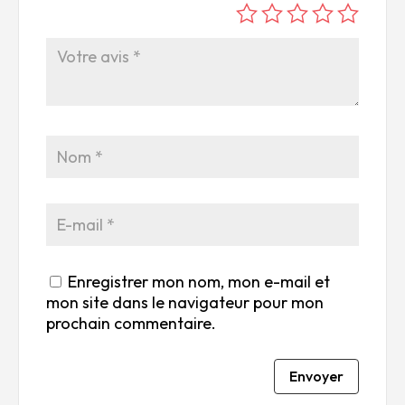
é
é
é
é
é
to
to
to
to
to
ile
ile
ile
ile
ile
su
s
s
s
s
r
su
su
su
su
5
r
r
r
r
5
5
5
5
Enregistrer mon nom, mon e-mail et
mon site dans le navigateur pour mon
prochain commentaire.
Envoyer