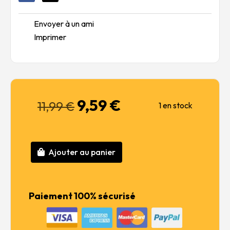
Envoyer à un ami
Imprimer
9,59
€
Le
Le
11,99
€
1 en stock
prix
prix
initial
actuel
était :
est :
11,99 €.
9,59 €.
Ajouter au panier
quantité
de
BUSTE
ÉCUYER
Paiement 100% sécurisé
DE
LA
MAISON