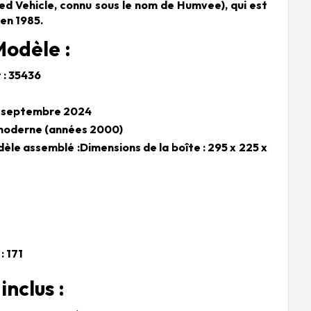
d Vehicle, connu sous le nom de Humvee), qui est
en 1985.
Modèle :
 : 35436
16 septembre 2024
 moderne (années 2000)
le assemblé :Dimensions de la boîte : 295 x 225 x
: 171
nclus :