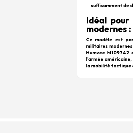
suffisamment de dé
Idéal pour 
modernes :
Ce modèle est parf
militaires modernes 
Humvee M1097A2 es
l'armée américaine,
la mobilité tactique 