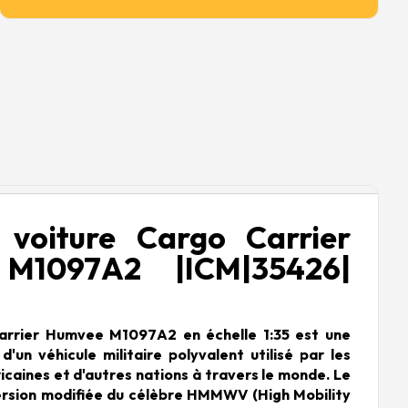
 voiture Cargo Carrier
M1097A2 |ICM|35426|
rrier Humvee M1097A2 en échelle 1:35 est une
d'un véhicule militaire polyvalent utilisé par les
caines et d'autres nations à travers le monde. Le
rsion modifiée du célèbre HMMWV (High Mobility