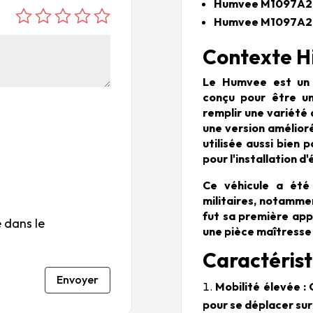
Humvee M1097A2,
Humvee M1097A2, 
é
é
é
é
é
to
to
to
to
to
Contexte Hi
ile
ile
ile
ile
ile
su
s
s
s
s
Le Humvee est un 
r
su
su
su
su
conçu pour être un
5
r
r
r
r
remplir une variété 
5
5
5
5
une version amélior
utilisée aussi bien 
pour l'installation 
Ce véhicule a été 
militaires, notamme
fut sa première app
 dans le
une pièce maîtresse
Caractérist
Envoyer
Mobilité élevée 
pour se déplacer sur 