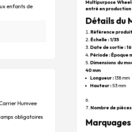
Multipurpose Wheele
aux enfants de
entré en production 
Détails du 
Référence produit
Échelle : 1/35
Date de sortie : 
Période : Époque
Dimensions du modè
40 mm
Longueur :
138 mm
Hauteur :
53 mm
o Carrier Humvee
Nombre de pièces 
hamps obligatoires
Marquages i