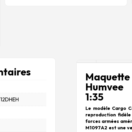
Description
taires
Maquette
Humvee 
1:35
_12DHEH
Le modèle Cargo Ca
reproduction fidèle 
forces armées améri
M1097A2 est une ve