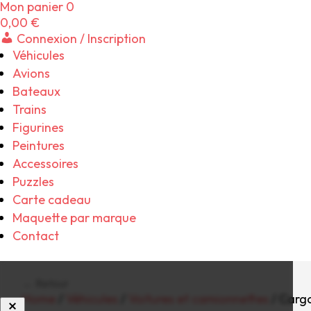
Mon panier
0
0,00
€
Connexion / Inscription
Véhicules
Avions
Bateaux
Trains
Figurines
Peintures
Accessoires
Puzzles
Carte cadeau
Maquette par marque
Contact
← Retour
Home
/
Véhicules
/
Voitures et camionnettes
/ Carg