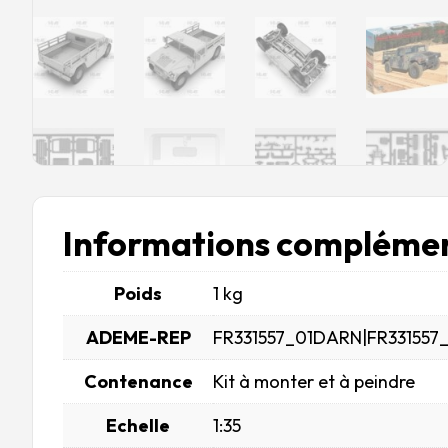
Informations complémen
Poids
1 kg
ADEME-REP
FR331557_01DARN|FR331557
Contenance
Kit à monter et à peindre
Echelle
1:35