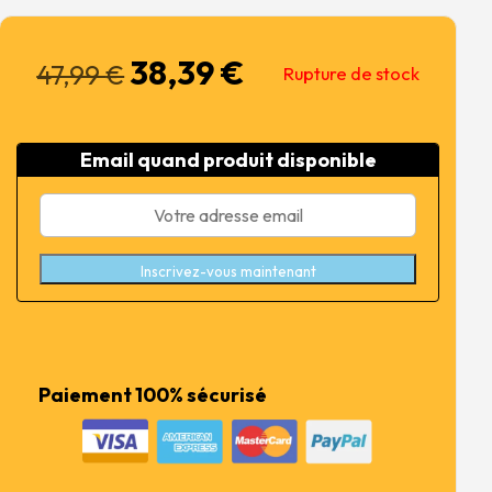
38,39
€
Le
Le
47,99
€
Rupture de stock
prix
prix
initial
actuel
était :
est :
Email quand produit disponible
47,99 €.
38,39 €.
Inscrivez-vous maintenant
Paiement 100% sécurisé