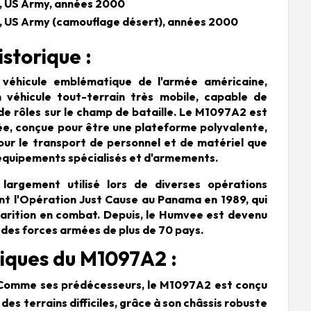
 US Army, années 2000
US Army (camouflage désert), années 2000
storique :
véhicule emblématique de l'armée américaine,
 véhicule tout-terrain très mobile, capable de
de rôles sur le champ de bataille. Le M1097A2 est
ée, conçue pour être une plateforme polyvalente,
pour le transport de personnel et de matériel que
d'équipements spécialisés et d'armements.
largement utilisé lors de diverses opérations
nt l'Opération Just Cause au Panama en 1989, qui
arition en combat. Depuis, le Humvee est devenu
 des forces armées de plus de 70 pays.
iques du M1097A2 :
: Comme ses prédécesseurs, le M1097A2 est conçu
des terrains difficiles, grâce à son châssis robuste