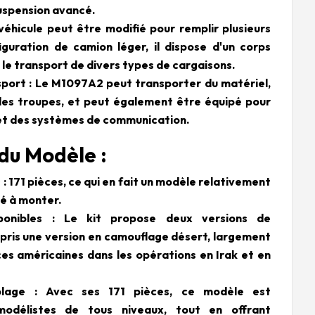
uspension avancé.
véhicule peut être modifié pour remplir plusieurs
iguration de camion léger, il dispose d'un corps
 le transport de divers types de cargaisons.
port : Le M1097A2 peut transporter du matériel,
des troupes, et peut également être équipé pour
et des systèmes de communication.
 du Modèle :
: 171 pièces, ce qui en fait un modèle relativement
lé à monter.
ponibles : Le kit propose deux versions de
ris une version en camouflage désert, largement
rces américaines dans les opérations en Irak et en
mblage : Avec ses 171 pièces, ce modèle est
modélistes de tous niveaux, tout en offrant