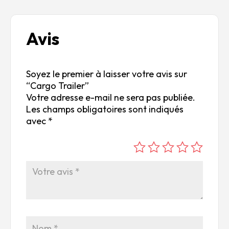
Avis
Soyez le premier à laisser votre avis sur
“Cargo Trailer”
Votre adresse e-mail ne sera pas publiée.
Les champs obligatoires sont indiqués
avec
*
é
é
é
é
é
to
to
to
to
to
ile
ile
ile
ile
ile
su
s
s
s
s
r
su
su
su
su
5
r
r
r
r