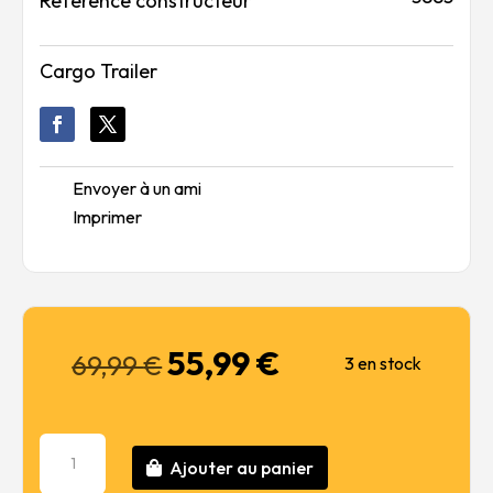
Référence constructeur
Cargo Trailer
Envoyer à un ami
Imprimer
55,99
€
Le
Le
69,99
€
3 en stock
prix
prix
initial
actuel
était :
est :
quantité
69,99 €.
55,99 €.
Ajouter au panier
de