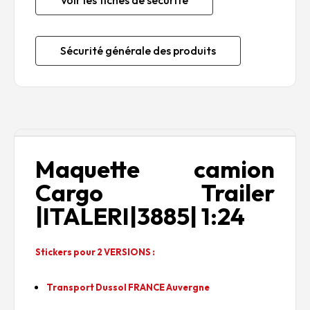
Voir les fiches de sécurité
Sécurité générale des produits
Description
Maquette camion
Cargo Trailer
|ITALERI|3885| 1:24
Stickers pour 2 VERSIONS :
Transport Dussol FRANCE Auvergne