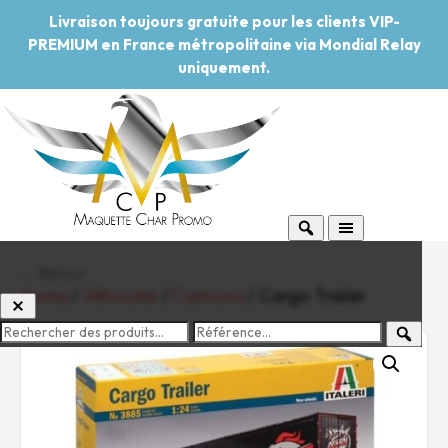
Livraison toujours gratuite pour les clients VIP-
PREMIUM en France métropolitaine via Mondial Relay
uniquement.
← Retour
Home
/
Véhicules
/
Camions
/ Cargo Trailer
-20%
Pouvoir d'achat