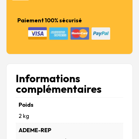
Cargo
Trailer
Paiement 100% sécurisé
Informations
complémentaires
Poids
2 kg
ADEME-REP