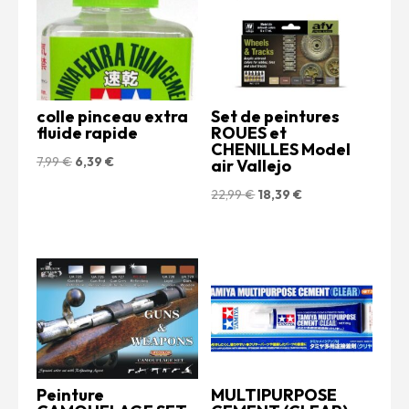
colle pinceau extra
Set de peintures
fluide rapide
ROUES et
CHENILLES Model
Le
Le
7,99
€
6,39
€
air Vallejo
prix
prix
Le
Le
22,99
€
18,39
€
initial
actuel
prix
prix
était :
est :
initial
actuel
7,99 €.
6,39 €.
était :
est :
22,99 €.
18,39 €.
Peinture
MULTIPURPOSE