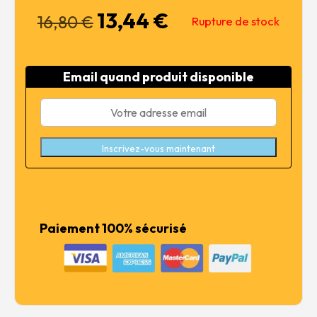
13,44
€
Le
Le
16,80
€
Rupture de stock
prix
prix
initial
actuel
était :
est :
Email quand produit disponible
16,80 €.
13,44 €.
Inscrivez-vous maintenant
Paiement 100% sécurisé