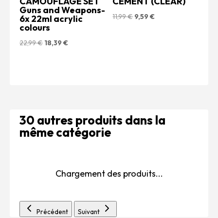
CAMOUFLAGE SET
CEMENT (CLEAR)
Guns and Weapons-
Le
Le
11,99
€
9,59
€
6x 22ml acrylic
colours
prix
prix
initial
actuel
Le
Le
22,99
€
18,39
€
était :
est :
prix
prix
11,99 €.
9,59 €.
initial
actuel
était :
est :
22,99 €.
18,39 €.
30 autres produits dans la
même catégorie
Chargement des produits...
Précédent
Suivant