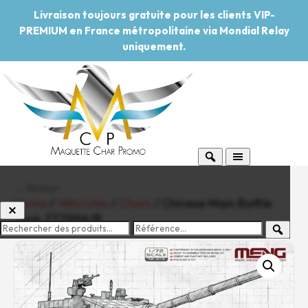
Livraison toujours gratuite pour les clients VIP-
PREMIUM en France métropolitaine via Mondial Relay
uniquement.
← Retour
Home
/
Véhicules
/
Chars
/ Chinese Main Battle
Tank ZTZ99A/B
-20%
Pouvoir d'achat