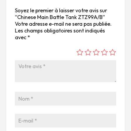
Soyez le premier à laisser votre avis sur
“Chinese Main Battle Tank ZTZ99A/B”
Votre adresse e-mail ne sera pas publiée.
Les champs obligatoires sont indiqués
avec
*
é
é
é
é
é
to
to
to
to
to
ile
ile
ile
ile
ile
su
s
s
s
s
r
su
su
su
su
5
r
r
r
r
5
5
5
5