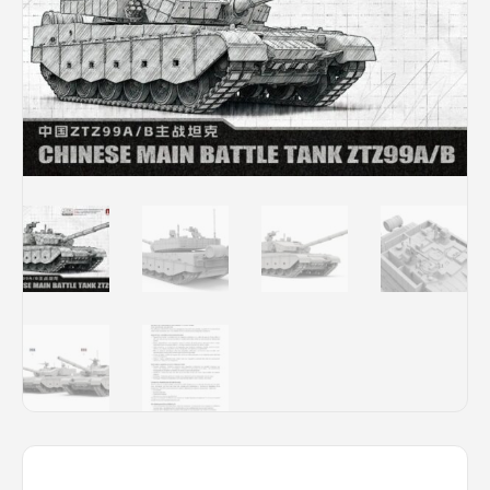
Rechercher des produits...
Mon panier
0
0,00
€
Connexion / Inscription
Véhicules
Avions
Bateaux
Trains
Figurines
Peintures
Accessoires
Puzzles
Carte cadeau
Maquette par marque
Contact