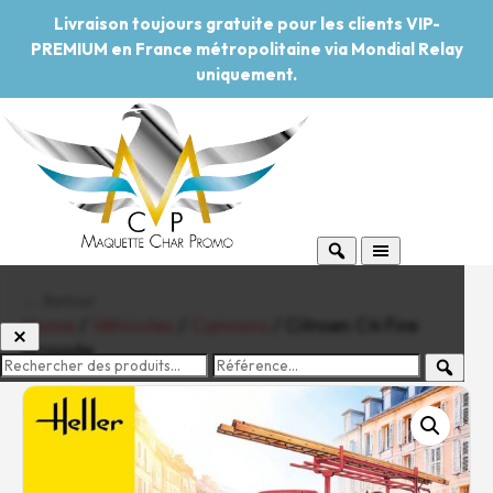
Livraison toujours gratuite pour les clients VIP-
PREMIUM en France métropolitaine via Mondial Relay
uniquement.
← Retour
Home
/
Véhicules
/
Camions
/ Citroen C4 Fire
Brigade
-20%
Pouvoir d'achat