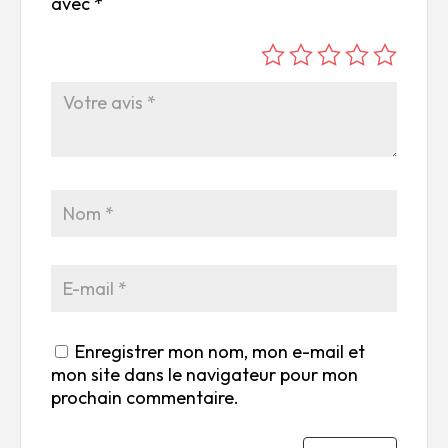
avec
*
é
é
é
é
é
to
to
to
to
to
ile
ile
ile
ile
ile
su
s
s
s
s
r
su
su
su
su
5
r
r
r
r
5
5
5
5
Enregistrer mon nom, mon e-mail et
mon site dans le navigateur pour mon
prochain commentaire.