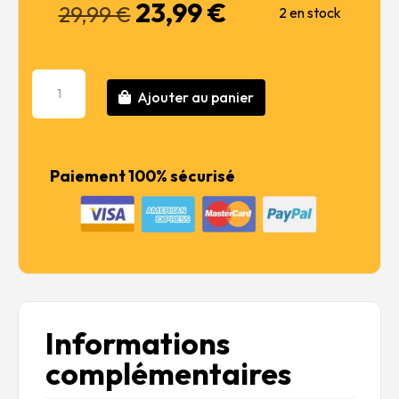
23,99
€
Le
Le
29,99
€
2 en stock
prix
prix
initial
actuel
était :
est :
quantité
29,99 €.
23,99 €.
Ajouter au panier
de
Citroen
C4
Fire
Paiement 100% sécurisé
Brigade
Informations
complémentaires