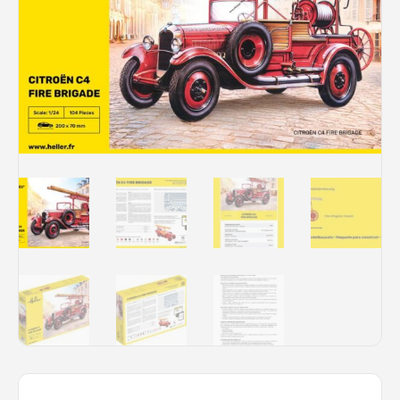
Rechercher des produits...
Mon panier
0
0,00
€
Connexion / Inscription
Véhicules
Avions
Bateaux
Trains
Figurines
Peintures
Accessoires
Puzzles
Carte cadeau
Maquette par marque
Contact