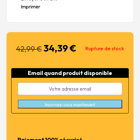
Imprimer
34,39
€
Le
Le
42,99
€
Rupture de stock
prix
prix
initial
actuel
était :
est :
Email quand produit disponible
42,99 €.
34,39 €.
Inscrivez-vous maintenant
Paiement 100% sécurisé