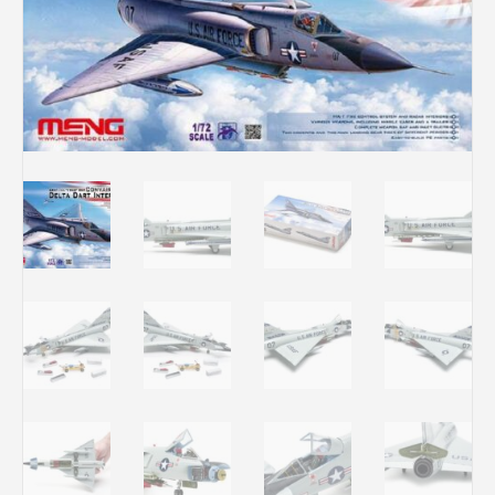
Rechercher des produits...
Mon panier
0
0,00
€
Connexion / Inscription
Véhicules
Avions
Bateaux
Trains
Figurines
Peintures
Accessoires
Puzzles
Carte cadeau
Maquette par marque
Contact