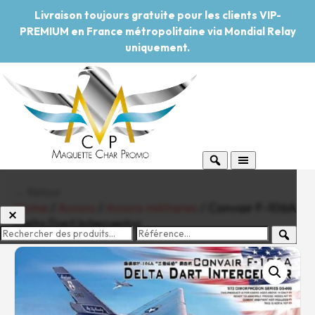
Livraison toujours gratuite pour les clients VIP-
PREMIUM en France métropolitaine via Mondial Relay
uniquement.
← Retour
Home
/
Avions
/
Avions militaires
/ Convair F-106A
Delta Dart Interceptor
-20%
Pouvoir d'achat