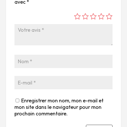
avec
*
é
é
é
é
é
to
to
to
to
to
ile
ile
ile
ile
ile
su
s
s
s
s
r
su
su
su
su
5
r
r
r
r
5
5
5
5
Enregistrer mon nom, mon e-mail et
mon site dans le navigateur pour mon
prochain commentaire.