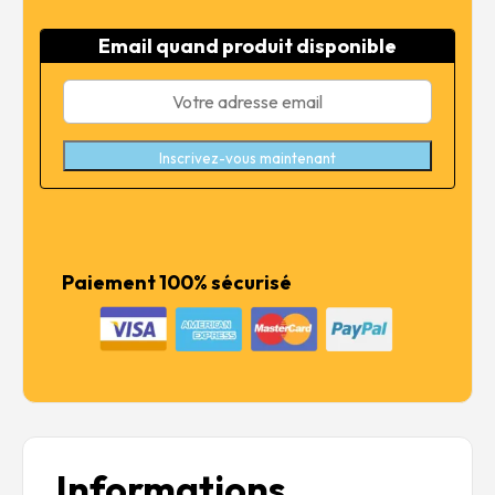
initial
actuel
était :
est :
Email quand produit disponible
3,50 €.
2,80 €.
Inscrivez-vous maintenant
Paiement 100% sécurisé
Informations