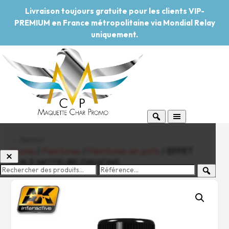
Livraison toujours gratuite pour les clients VIP-
PREMIUM en France métropolitaine via Mondial Relay
uniquement.
← Retour
Home
/
Peintures
/
Peintures en pots
/ EFFET
HUILE MOTEURS D’AVIONS
-20%
Pouvoir d'achat