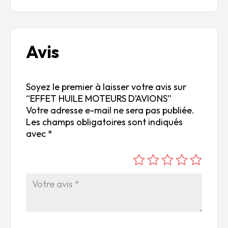
Avis
Soyez le premier à laisser votre avis sur
“EFFET HUILE MOTEURS D’AVIONS”
Votre adresse e-mail ne sera pas publiée.
Les champs obligatoires sont indiqués
avec
*
é
é
é
é
é
to
to
to
to
to
ile
ile
ile
ile
ile
su
s
s
s
s
r
su
su
su
su