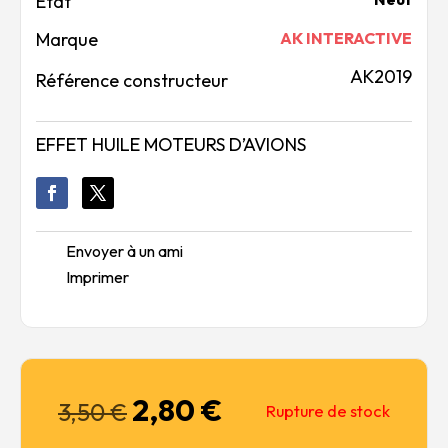
Marque
AK INTERACTIVE
AK2019
Référence constructeur
EFFET HUILE MOTEURS D’AVIONS
Envoyer à un ami
Imprimer
2,80
€
Le
Le
3,50
€
Rupture de stock
prix
prix