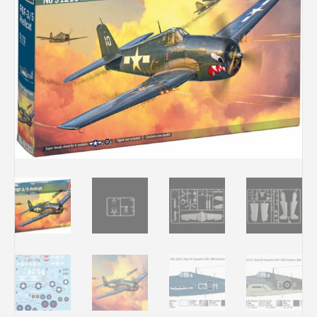
Rechercher des produits...
Mon panier
0
0,00
€
Connexion / Inscription
Véhicules
Avions
Bateaux
Trains
Figurines
Peintures
Accessoires
Puzzles
Carte cadeau
Maquette par marque
Contact