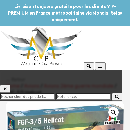
Livraison toujours gratuite pour les clients VIP-
PREMIUM en France métropolitaine via Mondial Relay
uniquement.
← Retour
Home
/
Avions
/
Avions 2ème guerre mondiale
/
F6F-3/5 Hellcat
-20%
Pouvoir d'achat