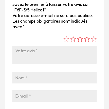
Soyez le premier à laisser votre avis sur
“F6F-3/5 Hellcat”
Votre adresse e-mail ne sera pas publiée.
Les champs obligatoires sont indiqués
avec
*
é
é
é
é
é
to
to
to
to
to
ile
ile
ile
ile
ile
su
s
s
s
s
r
su
su
su
su
5
r
r
r
r
5
5
5
5