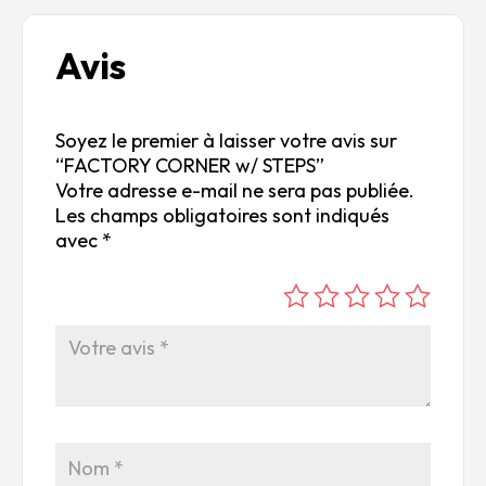
Avis
Soyez le premier à laisser votre avis sur
“FACTORY CORNER w/ STEPS”
Votre adresse e-mail ne sera pas publiée.
Les champs obligatoires sont indiqués
avec
*
é
é
é
é
é
to
to
to
to
to
ile
ile
ile
ile
ile
su
s
s
s
s
r
su
su
su
su
5
r
r
r
r
5
5
5
5