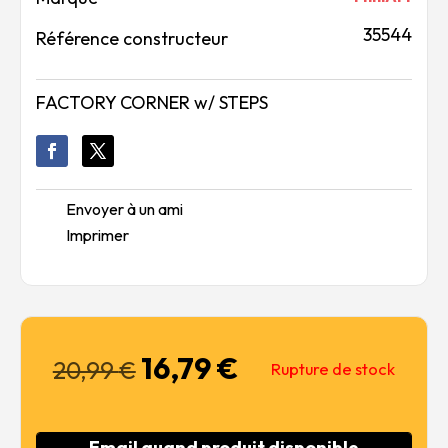
35544
Référence constructeur
FACTORY CORNER w/ STEPS
Envoyer à un ami
Imprimer
16,79
€
Le
Le
20,99
€
Rupture de stock
prix
prix
initial
actuel
était :
est :
Email quand produit disponible