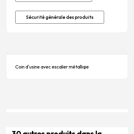
Sécurité générale des produits
Description
Coin d'usine avec escalier métalliqie
30 autres produits dans la