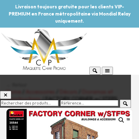
Livraison toujours gratuite pour les clients VIP-
PREMIUM en France métropolitaine via Mondial Relay
uniquement.
← Retour
Home
/
Accessoires
/
Décors
/
Dioramas et
constructions
/ FACTORY CORNER w/ STEPS
-20%
Pouvoir d'achat