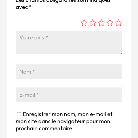
avec
*
é
é
é
é
é
to
to
to
to
to
ile
ile
ile
ile
ile
su
s
s
s
s
r
su
su
su
su
5
r
r
r
r
5
5
5
5
Enregistrer mon nom, mon e-mail et
mon site dans le navigateur pour mon
prochain commentaire.