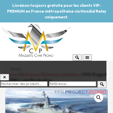
Livraison toujours gratuite pour les clients VIP-
PREMIUM en France métropolitaine via Mondial Relay
uniquement.
← Retour
Home
/
Bateaux
/
Bateaux militaires
/ FFG Project
20380 Late Production
-20%
Pouvoir d'achat