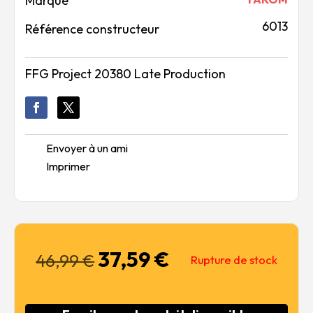
Marque
6013
Référence constructeur
FFG Project 20380 Late Production
Envoyer à un ami
Imprimer
37,59
€
Le
Le
46,99
€
Rupture de stock
prix
prix
initial
actuel
était :
est :