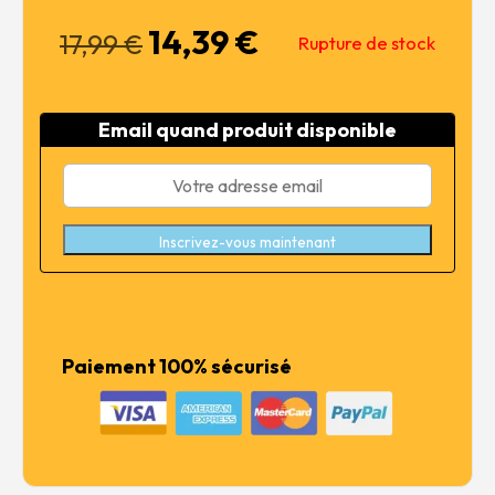
14,39
€
Le
Le
17,99
€
Rupture de stock
prix
prix
initial
actuel
était :
est :
Email quand produit disponible
17,99 €.
14,39 €.
Inscrivez-vous maintenant
Paiement 100% sécurisé