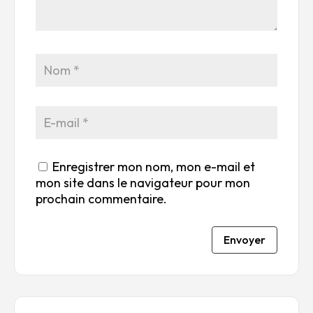
ile
ile
ile
ile
ile
su
s
s
s
s
r
su
su
su
su
5
r
r
r
r
5
5
5
5
Enregistrer mon nom, mon e-mail et
mon site dans le navigateur pour mon
prochain commentaire.
Envoyer