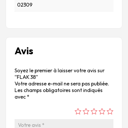
02309
Avis
Soyez le premier à laisser votre avis sur
“FLAK 38”
Votre adresse e-mail ne sera pas publiée.
Les champs obligatoires sont indiqués
avec
*
é
é
é
é
é
to
to
to
to
to