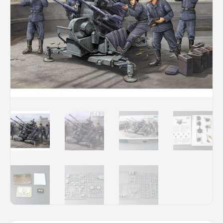
Rechercher des produits...
Mon panier
0
0,00
€
Connexion / Inscription
Véhicules
Avions
Bateaux
Trains
Figurines
Peintures
Accessoires
Puzzles
Carte cadeau
Maquette par marque
Contact