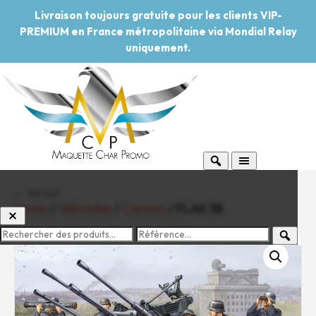
Livraison toujours gratuite pour les clients VIP-
PREMIUM en France métropolitaine via Mondial Relay
uniquement.
← Retour
Home
/
Véhicules
/
Canons
/ FLAK 38
-20%
Pouvoir d'achat