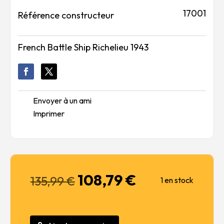
17001
Référence constructeur
French Battle Ship Richelieu 1943
Envoyer à un ami
Imprimer
108,79
€
Le
Le
135,99
€
1 en stock
prix
prix
initial
actuel
était :
est :