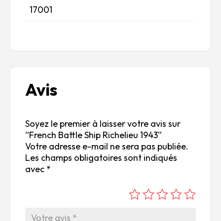
17001
Avis
Soyez le premier à laisser votre avis sur
“French Battle Ship Richelieu 1943”
Votre adresse e-mail ne sera pas publiée.
Les champs obligatoires sont indiqués
avec
*
é
é
é
é
é
to
to
to
to
to