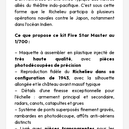
alliés du théâtre indo-pacifique. C’est sous cette
forme que le Richelieu participa à plusieurs
opérations navales contre le Japon, notamment
dans l’océan Indien.
Ce que propose ce kit Five Star Master au
1/700 :
– Maquette à assembler en plastique injecté de
très haute qualité
, avec
pièces
photodécoupées de précision
– Reproduction fidèle du
Richelieu dans sa
configuration de 1943
, avec la silhouette
allongée et le château avant massif typique
– Détails d’une finesse exceptionnelle pour
l’échelle : armement principal et secondaire,
radars, canots, catapultes et grues
– Système de ponts superposés finement gravés,
rambardes en photodécoupe, affûts anti-aériens
distincts
– Livré avec
pièces transparentes
pour les