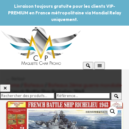
Livraison toujours gratuite pour les clients VIP-
PREMIUM en France métropolitaine via Mondial Relay
uniquement.
← Retour
Home
/
Bateaux
/
Bateaux 2ème guerre mondiale
/ French Battle Ship Richelieu 1943
-20%
Pouvoir d'achat