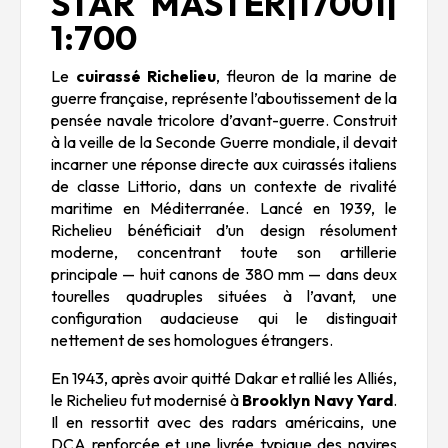
STAR MASTER|17001|
1:700
Le
cuirassé Richelieu
, fleuron de la marine de
guerre française, représente l’aboutissement de la
pensée navale tricolore d’avant-guerre. Construit
à la veille de la Seconde Guerre mondiale, il devait
incarner une réponse directe aux cuirassés italiens
de classe Littorio, dans un contexte de rivalité
maritime en Méditerranée. Lancé en 1939, le
Richelieu bénéficiait d’un design résolument
moderne, concentrant toute son artillerie
principale — huit canons de 380 mm — dans deux
tourelles quadruples situées à l’avant, une
configuration audacieuse qui le distinguait
nettement de ses homologues étrangers.
En 1943, après avoir quitté Dakar et rallié les Alliés,
le Richelieu fut modernisé à
Brooklyn Navy Yard
.
Il en ressortit avec des radars américains, une
DCA renforcée et une livrée typique des navires