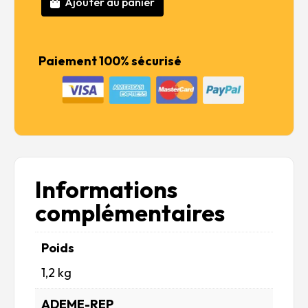
135,99 €.
108,79 €.
Ajouter au panier
quantité
de
French
Battle
Paiement 100% sécurisé
Ship
Richelieu
1943
Informations
complémentaires
Poids
1,2 kg
ADEME-REP