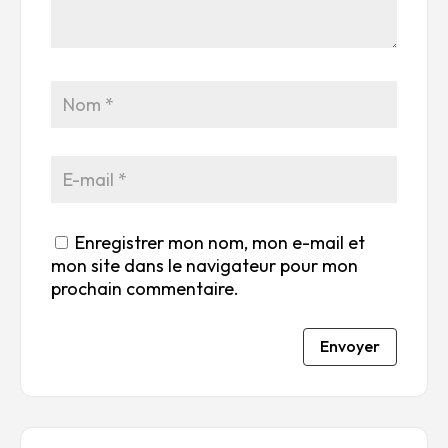
ile
ile
ile
ile
ile
su
s
s
s
s
r
su
su
su
su
5
r
r
r
r
5
5
5
5
Enregistrer mon nom, mon e-mail et
mon site dans le navigateur pour mon
prochain commentaire.
Envoyer