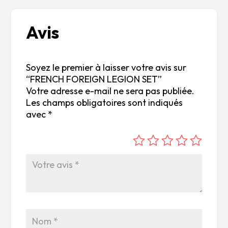
Avis
Soyez le premier à laisser votre avis sur
“FRENCH FOREIGN LEGION SET”
Votre adresse e-mail ne sera pas publiée.
Les champs obligatoires sont indiqués
avec
*
é
é
é
é
é
to
to
to
to
to
ile
ile
ile
ile
ile
su
s
s
s
s
r
su
su
su
su
5
r
r
r
r
5
5
5
5