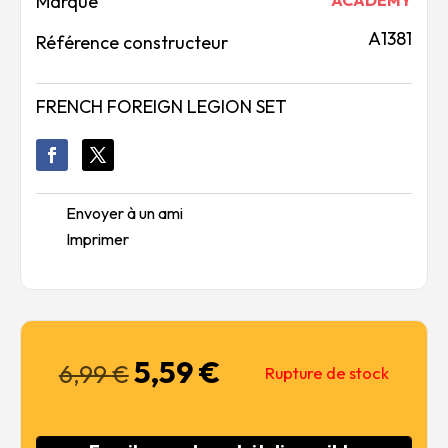
Marque
A1381
Référence constructeur
FRENCH FOREIGN LEGION SET
Envoyer à un ami
Imprimer
5,59
€
Le
Le
6,99
€
Rupture de stock
prix
prix
initial
actuel
était :
est :