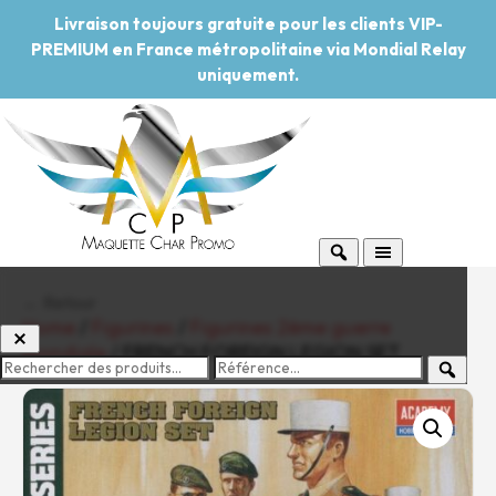
Livraison toujours gratuite pour les clients VIP-
PREMIUM en France métropolitaine via Mondial Relay
uniquement.
← Retour
Home
/
Figurines
/
Figurines 2ème guerre
mondiale
/ FRENCH FOREIGN LEGION SET
-20%
Pouvoir d'achat