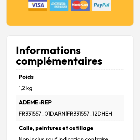
Informations
complémentaires
Poids
1,2 kg
ADEME-REP
FR331557_01DARN|FR331557_12DHEH
Colle, peintures et outillage
Non inclus sauf indication contraire