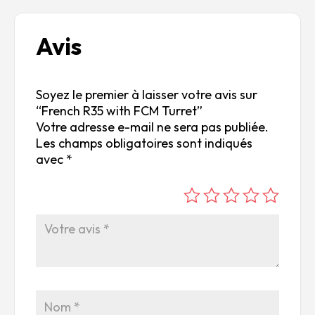
Avis
Soyez le premier à laisser votre avis sur
“French R35 with FCM Turret”
Votre adresse e-mail ne sera pas publiée.
Les champs obligatoires sont indiqués
avec
*
é
é
é
é
é
to
to
to
to
to
ile
ile
ile
ile
ile
su
s
s
s
s
r
su
su
su
su
5
r
r
r
r
5
5
5
5