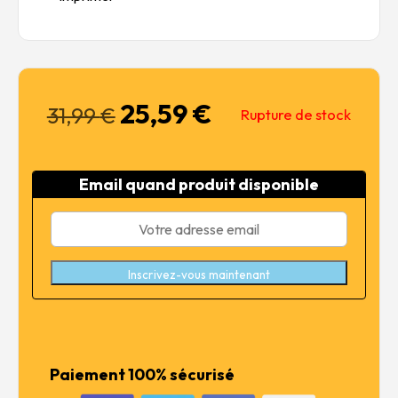
25,59
€
Le
Le
31,99
€
Rupture de stock
prix
prix
initial
actuel
était :
est :
Email quand produit disponible
31,99 €.
25,59 €.
Inscrivez-vous maintenant
Paiement 100% sécurisé