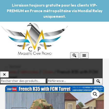
Livraison toujours gratuite pour les clients VIP-
PREMIUM en France métropolitaine via Mondial Relay
uniquement.
← Retour
Home
/
Véhicules
/
Chars
/ French R35 with FCM
Turret
-20%
Pouvoir d'achat