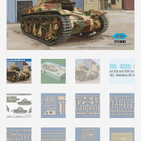
Rechercher des produits...
Mon panier
0
0,00
€
Connexion / Inscription
Véhicules
Avions
Bateaux
Trains
Figurines
Peintures
Accessoires
Puzzles
Carte cadeau
Maquette par marque
Contact