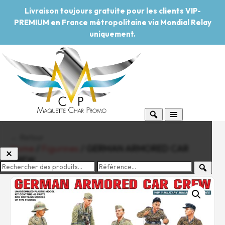
Livraison toujours gratuite pour les clients VIP-
PREMIUM en France métropolitaine via Mondial Relay
uniquement.
← Retour
Home
/
Figurines
/ GERMAN ARMORED CAR
CREW
-20%
Pouvoir d'achat