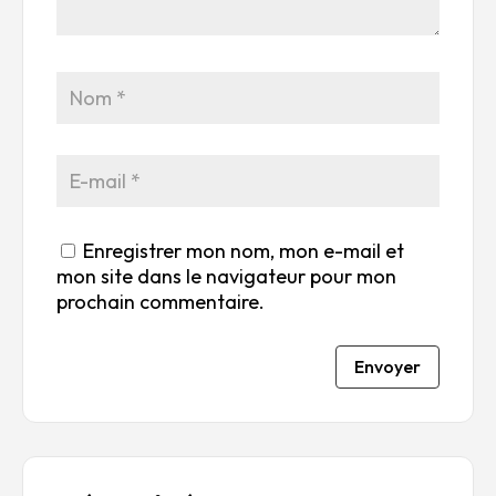
su
s
s
s
s
r
su
su
su
su
5
r
r
r
r
5
5
5
5
Enregistrer mon nom, mon e-mail et
mon site dans le navigateur pour mon
prochain commentaire.
Envoyer