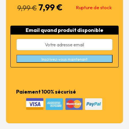
7,99
€
Le
Le
9,99
€
Rupture de stock
prix
prix
initial
actuel
était :
est :
Email quand produit disponible
9,99 €.
7,99 €.
Inscrivez-vous maintenant
Paiement 100% sécurisé