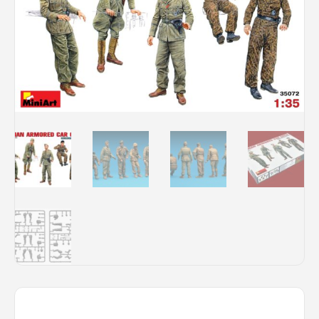
Rechercher des produits...
Mon panier
0
0,00
€
Connexion / Inscription
Véhicules
Avions
Bateaux
Trains
Figurines
Peintures
Accessoires
Puzzles
Carte cadeau
Maquette par marque
Contact