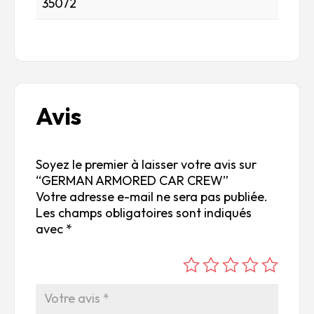
35072
Avis
Soyez le premier à laisser votre avis sur
“GERMAN ARMORED CAR CREW”
Votre adresse e-mail ne sera pas publiée.
Les champs obligatoires sont indiqués
avec
*
é
é
é
é
é
to
to
to
to
to
ile
ile
ile
ile
ile