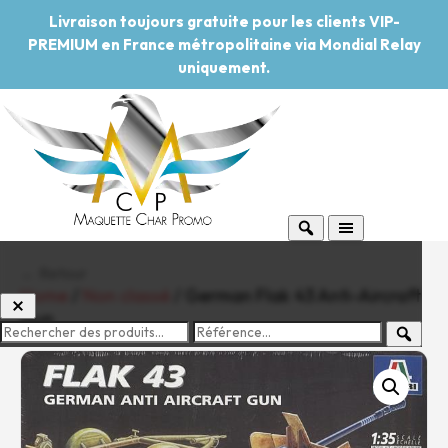
Livraison toujours gratuite pour les clients VIP-
PREMIUM en France métropolitaine via Mondial Relay
uniquement.
← Retour
Home
/
Non classé
/ German Flak 43 Anti-Aircraft
Gun
-20%
Pouvoir d'achat