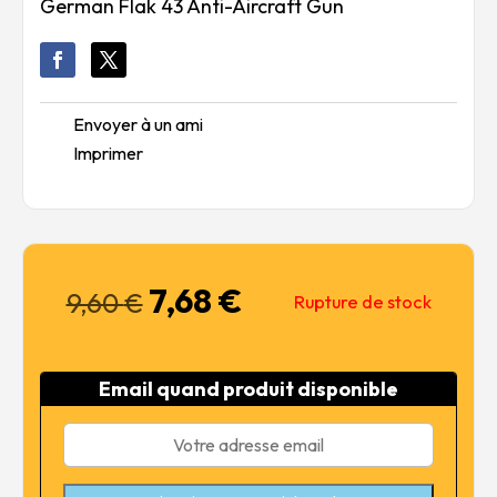
German Flak 43 Anti-Aircraft Gun
Envoyer à un ami
Imprimer
7,68
€
Le
Le
9,60
€
Rupture de stock
prix
prix
initial
actuel
était :
est :
Email quand produit disponible
9,60 €.
7,68 €.