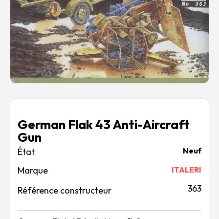
Rechercher des produits...
Mon panier
0
0,00
€
Connexion / Inscription
Véhicules
Avions
Bateaux
Trains
Figurines
German Flak 43 Anti-Aircraft
Peintures
Gun
Accessoires
Puzzles
Neuf
Carte cadeau
Marque
ITALERI
Maquette par marque
Contact
363
Référence constructeur