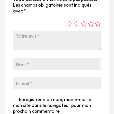
Les champs obligatoires sont indiqués
avec
*
é
é
é
é
é
to
to
to
to
to
ile
ile
ile
ile
ile
su
s
s
s
s
r
su
su
su
su
5
r
r
r
r
5
5
5
5
Enregistrer mon nom, mon e-mail et
mon site dans le navigateur pour mon
prochain commentaire.