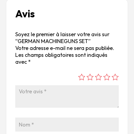
Avis
Soyez le premier à laisser votre avis sur
“GERMAN MACHINEGUNS SET”
Votre adresse e-mail ne sera pas publiée.
Les champs obligatoires sont indiqués
avec
*
é
é
é
é
é
to
to
to
to
to
ile
ile
ile
ile
ile
su
s
s
s
s
r
su
su
su
su
5
r
r
r
r
5
5
5
5