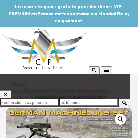
Livraison toujours gratuite pour les clients VIP-
PREMIUM en France métropolitaine via Mondial Relay
uniquement.
← Retour
Home
/
Figurines
/
Figurines 2ème guerre
mondiale
/ GERMAN MACHINEGUNS SET
-20%
Pouvoir d'achat