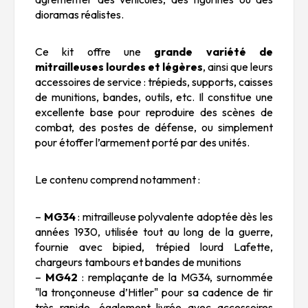
dioramas réalistes.
Ce kit offre une
grande variété de
mitrailleuses lourdes et légères
, ainsi que leurs
accessoires de service : trépieds, supports, caisses
de munitions, bandes, outils, etc. Il constitue une
excellente base pour reproduire des scènes de
combat, des postes de défense, ou simplement
pour étoffer l’armement porté par des unités.
Le contenu comprend notamment :
–
MG34
: mitrailleuse polyvalente adoptée dès les
années 1930, utilisée tout au long de la guerre,
fournie avec bipied, trépied lourd Lafette,
chargeurs tambours et bandes de munitions
–
MG42
: remplaçante de la MG34, surnommée
"la tronçonneuse d’Hitler" pour sa cadence de tir
très rapide, également livrée avec accessoires