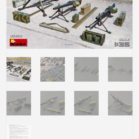
Rechercher des produits...
Mon panier
0
0,00
€
Connexion / Inscription
Véhicules
Avions
Bateaux
Trains
Figurines
Peintures
Accessoires
Puzzles
Carte cadeau
Maquette par marque
Contact