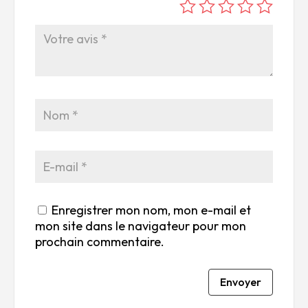
é
é
é
é
é
to
to
to
to
to
ile
ile
ile
ile
ile
su
s
s
s
s
r
su
su
su
su
5
r
r
r
r
5
5
5
5
Enregistrer mon nom, mon e-mail et
mon site dans le navigateur pour mon
prochain commentaire.
Envoyer