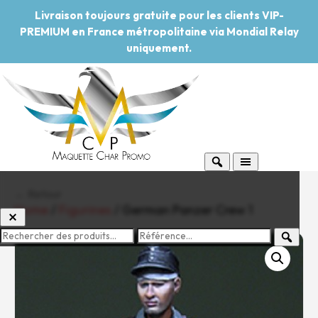
Livraison toujours gratuite pour les clients VIP-
PREMIUM en France métropolitaine via Mondial Relay
uniquement.
← Retour
Home
/
Figurines
/ German Panzer Crew 1
-20%
Pouvoir d'achat