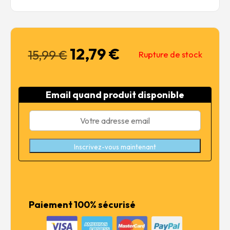
12,79
€
Le
Le
15,99
€
Rupture de stock
prix
prix
initial
actuel
était :
est :
Email quand produit disponible
15,99 €.
12,79 €.
Inscrivez-vous maintenant
Paiement 100% sécurisé