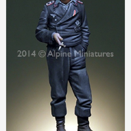
Rechercher des produits...
Mon panier
0
0,00
€
Connexion / Inscription
Véhicules
Avions
Bateaux
Trains
Figurines
Peintures
Accessoires
Puzzles
Carte cadeau
Maquette par marque
Contact