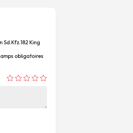
n Sd.Kfz.182 King
hamps obligatoires
é
é
é
é
é
to
to
to
to
to
ile
ile
ile
ile
ile
su
s
s
s
s
r
su
su
su
su
5
r
r
r
r
5
5
5
5