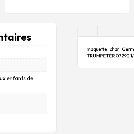
Description
taires
maquette char Germa
TRUMPETER 07292 1
aux enfants de