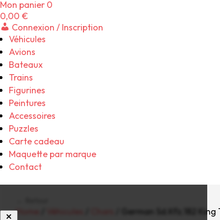
Mon panier
0
0,00
€
Connexion / Inscription
Véhicules
Avions
Bateaux
Trains
Figurines
Peintures
Accessoires
Puzzles
Carte cadeau
Maquette par marque
Contact
← Retour
Home
/
Véhicules
/
Chars
/ German Sd.Kfz.182 King 