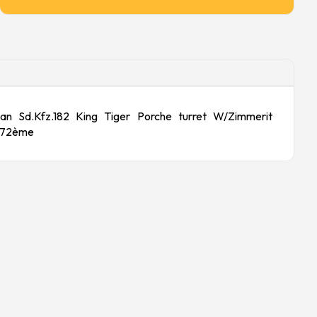
n Sd.Kfz.182 King Tiger Porche turret W/Zimmerit
/72ème