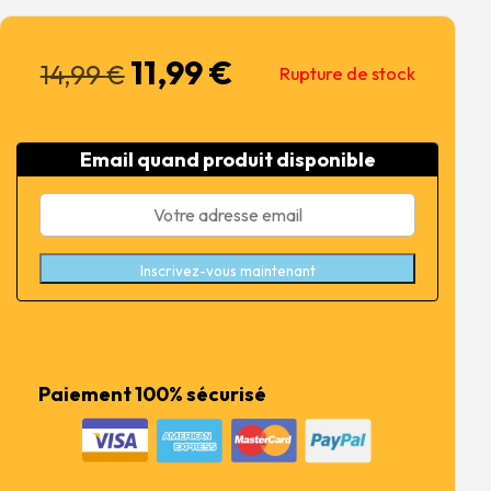
11,99
€
Le
Le
14,99
€
Rupture de stock
prix
prix
initial
actuel
était :
est :
Email quand produit disponible
14,99 €.
11,99 €.
Inscrivez-vous maintenant
Paiement 100% sécurisé