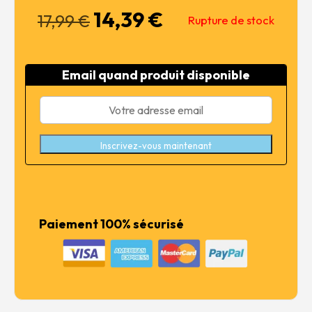
14,39
€
Le
Le
17,99
€
Rupture de stock
prix
prix
initial
actuel
était :
est :
Email quand produit disponible
17,99 €.
14,39 €.
Inscrivez-vous maintenant
Paiement 100% sécurisé