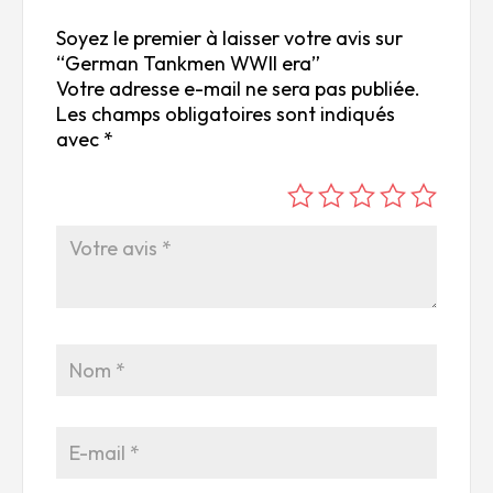
Soyez le premier à laisser votre avis sur
“German Tankmen WWII era”
Votre adresse e-mail ne sera pas publiée.
Les champs obligatoires sont indiqués
avec
*
é
é
é
é
é
to
to
to
to
to
ile
ile
ile
ile
ile
su
s
s
s
s
r
su
su
su
su
5
r
r
r
r
5
5
5
5