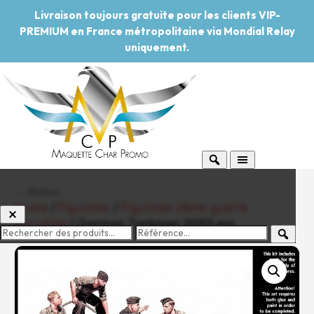
Livraison toujours gratuite pour les clients VIP-
PREMIUM en France métropolitaine via Mondial Relay
uniquement.
← Retour
Home
/
Figurines
/
Figurines 2ème guerre
mondiale
/ German Tankmen WWII era
-20%
Pouvoir d'achat