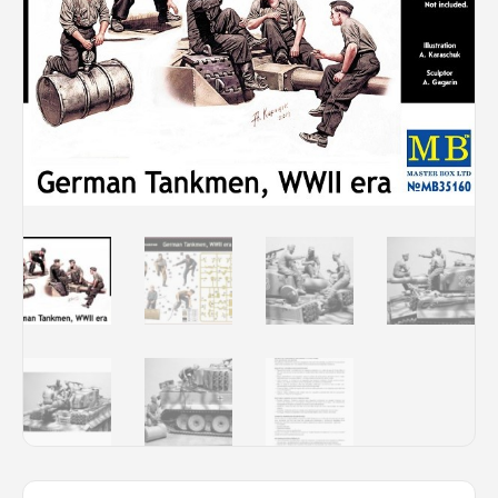
Rechercher des produits...
Mon panier
0
0,00
€
Connexion / Inscription
Véhicules
Avions
Bateaux
Trains
Figurines
Peintures
Accessoires
Puzzles
Carte cadeau
Maquette par marque
Contact