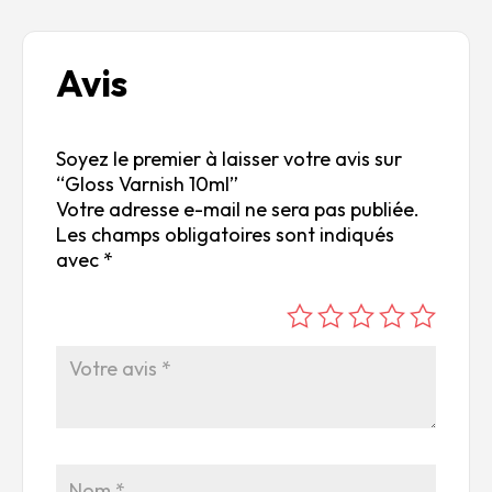
Avis
Soyez le premier à laisser votre avis sur
“Gloss Varnish 10ml”
Votre adresse e-mail ne sera pas publiée.
Les champs obligatoires sont indiqués
avec
*
é
é
é
é
é
to
to
to
to
to
ile
ile
ile
ile
ile
su
s
s
s
s
r
su
su
su
su
5
r
r
r
r