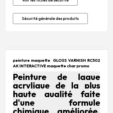
Voir les fiches de sécurité
Sécurité générale des produits
Description
peinture maquette
GLOSS VARNISH RC502
AK INTERACTIVE maquette char promo
Peinture de laque
acrylique de la plus
haute qualité faite
d'une formule
chimique améliorée.