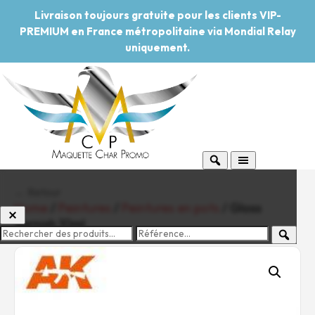
Livraison toujours gratuite pour les clients VIP-
PREMIUM en France métropolitaine via Mondial Relay
uniquement.
← Retour
Home
/
Peintures
/
Peintures en pots
/ Gloss
Varnish 10ml
-20%
Pouvoir d'achat