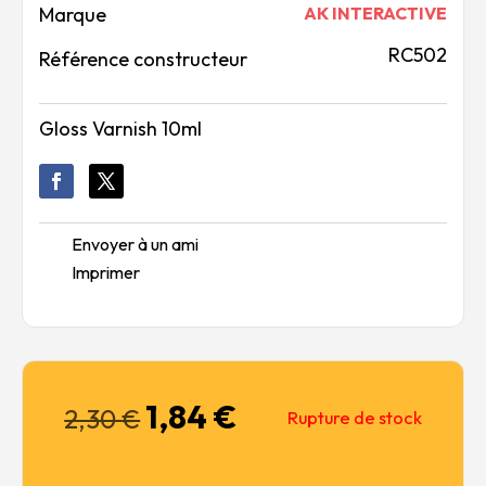
Marque
AK INTERACTIVE
RC502
Référence constructeur
Gloss Varnish 10ml
Envoyer à un ami
Imprimer
1,84
€
Le
Le
2,30
€
Rupture de stock
prix
prix
initial
actuel