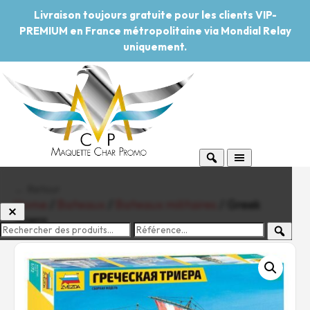
Livraison toujours gratuite pour les clients VIP-
PREMIUM en France métropolitaine via Mondial Relay
uniquement.
← Retour
Home
/
Bateaux
/
Bateaux militaires
/ Greek
Triera
-20%
Pouvoir d'achat