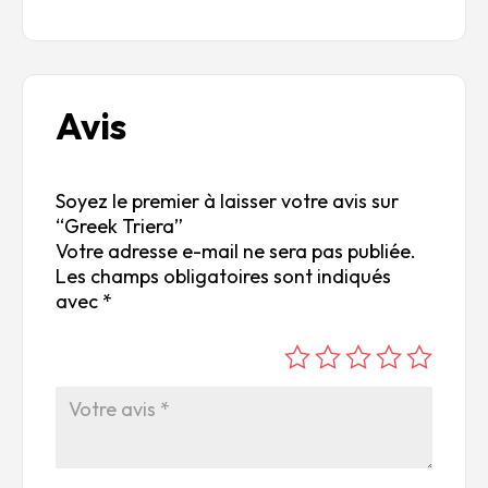
Avis
Soyez le premier à laisser votre avis sur
“Greek Triera”
Votre adresse e-mail ne sera pas publiée.
Les champs obligatoires sont indiqués
avec
*
é
é
é
é
é
to
to
to
to
to
ile
ile
ile
ile
ile
su
s
s
s
s
r
su
su
su
su