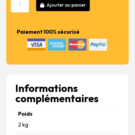
72,99 €.
58,39 €.
Ajouter au panier
de
Greek
Triera
Paiement 100% sécurisé
Informations
complémentaires
Poids
2 kg