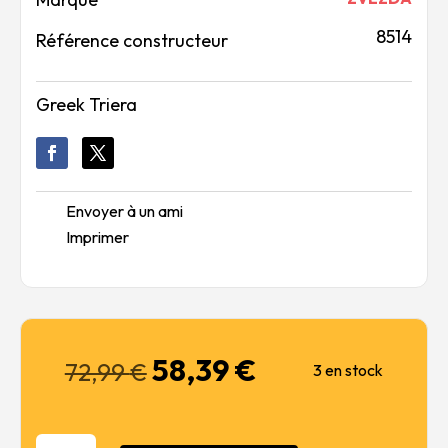
8514
Référence constructeur
Greek Triera
Envoyer à un ami
Imprimer
58,39
€
Le
Le
72,99
€
3 en stock
prix
prix
initial
actuel
était :
est :
quantité