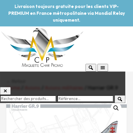
Livraison toujours gratuite pour les clients VIP-
PREMIUM en France métropolitaine via Mondial Relay
uniquement.
← Retour
Home
/
Avions
/
Avions militaires
/ Harrier GR.9
-20%
Pouvoir d'achat