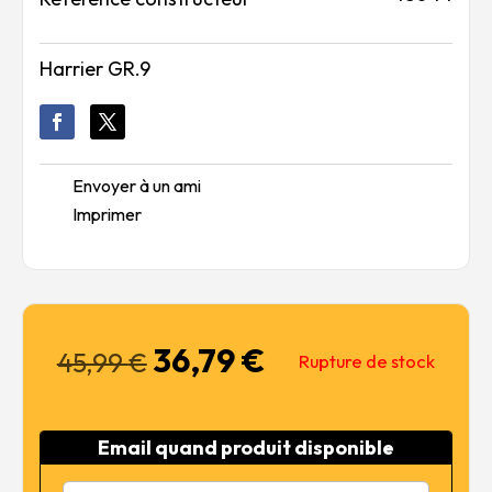
Harrier GR.9
Envoyer à un ami
Imprimer
36,79
€
Le
Le
45,99
€
Rupture de stock
prix
prix
initial
actuel
était :
est :
Email quand produit disponible
45,99 €.
36,79 €.