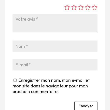
é
é
é
é
é
to
to
to
to
to
ile
ile
ile
ile
ile
su
s
s
s
s
r
su
su
su
su
5
r
r
r
r
5
5
5
5
Enregistrer mon nom, mon e-mail et
mon site dans le navigateur pour mon
prochain commentaire.
Envoyer