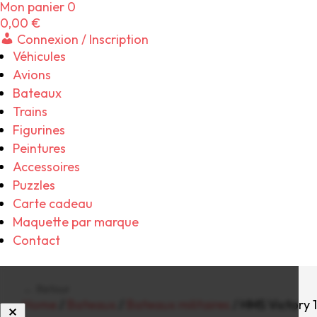
Mon panier
0
0,00
€
Connexion / Inscription
Véhicules
Avions
Bateaux
Trains
Figurines
Peintures
Accessoires
Puzzles
Carte cadeau
Maquette par marque
Contact
← Retour
Home
/
Bateaux
/
Bateaux militaires
/ HMS Victory 