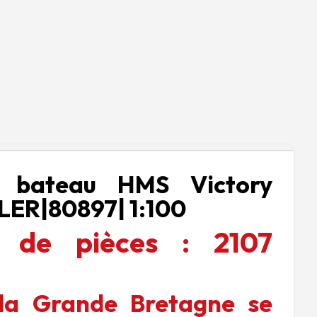
e bateau HMS Victory
LER|80897| 1:100
 de pièces :
2107
 la Grande Bretagne se