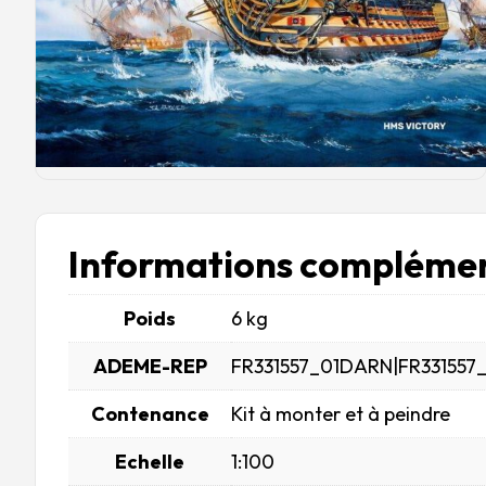
Informations complémen
Poids
6 kg
ADEME-REP
FR331557_01DARN|FR331557
Contenance
Kit à monter et à peindre
Echelle
1:100