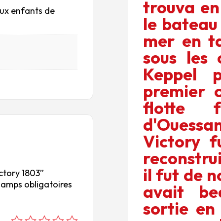
trouva en
aux enfants de
le bateau
mer en ta
sous les 
Keppel p
premier 
flotte 
d'Ouessan
Victory f
reconstrui
il fut de
ictory 1803”
hamps obligatoires
avait b
sortie en