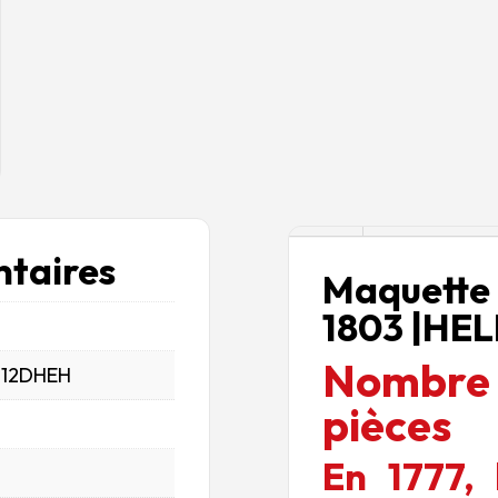
Description
taires
Maquett
1803 |HEL
Nombre
_12DHEH
pièces
En 1777,