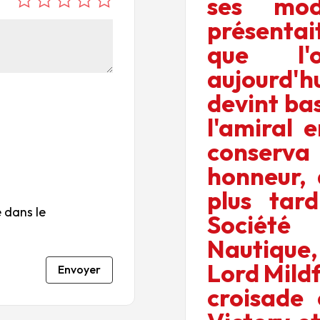
ses modi
é
é
é
é
é
présentai
to
to
to
to
to
ile
ile
ile
ile
ile
que l'
su
s
s
s
s
aujourd'h
r
su
su
su
su
5
r
r
r
r
devint b
5
5
5
5
l'amiral 
conserv
honneur, 
plus tar
 dans le
Société
Nautique,
Lord Mild
Envoyer
croisade 