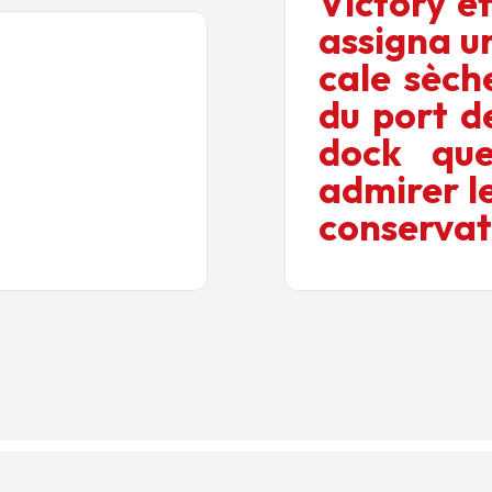
Victory et
assigna un
cale sèch
du port d
dock que
admirer l
conservat