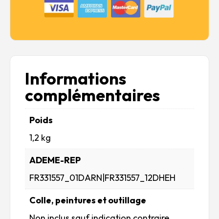
Informations
complémentaires
Poids
1,2 kg
ADEME-REP
FR331557_01DARN|FR331557_12DHEH
Colle, peintures et outillage
Non inclus sauf indication contraire