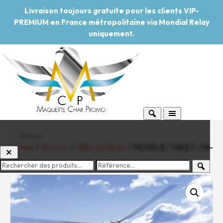
Livraison toujours gratuite pour les clients VIP-
PREMIUM en France métropolitaine via Mondial Relay
uniquement.
← Retour
Home
/
Avions
/
Hélicoptères
/ HO4S-3 / HAS.7 / H-
19
-20%
Pouvoir d'achat