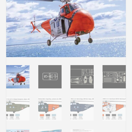
Rechercher des produits...
Mon panier
0
0,00
€
Connexion / Inscription
Véhicules
Avions
Bateaux
Trains
Figurines
Peintures
Accessoires
Puzzles
Carte cadeau
Maquette par marque
Contact