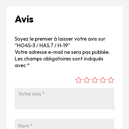
Avis
Soyez le premier à laisser votre avis sur
“HO4S-3 / HAS.7 / H-19”
Votre adresse e-mail ne sera pas publiée.
Les champs obligatoires sont indiqués
avec
*
é
é
é
é
é
to
to
to
to
to
ile
ile
ile
ile
ile
su
s
s
s
s
r
su
su
su
su
5
r
r
r
r
5
5
5
5