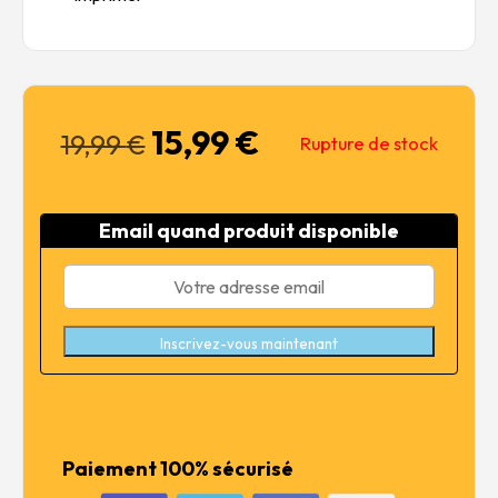
15,99
€
Le
Le
19,99
€
Rupture de stock
prix
prix
initial
actuel
était :
est :
Email quand produit disponible
19,99 €.
15,99 €.
Inscrivez-vous maintenant
Paiement 100% sécurisé