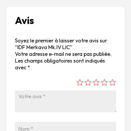
Avis
Soyez le premier à laisser votre avis sur
“IDF Merkava Mk.IV LIC”
Votre adresse e-mail ne sera pas publiée.
Les champs obligatoires sont indiqués
avec
*
é
é
é
é
é
to
to
to
to
to
ile
ile
ile
ile
ile
su
s
s
s
s
r
su
su
su
su
5
r
r
r
r
5
5
5
5