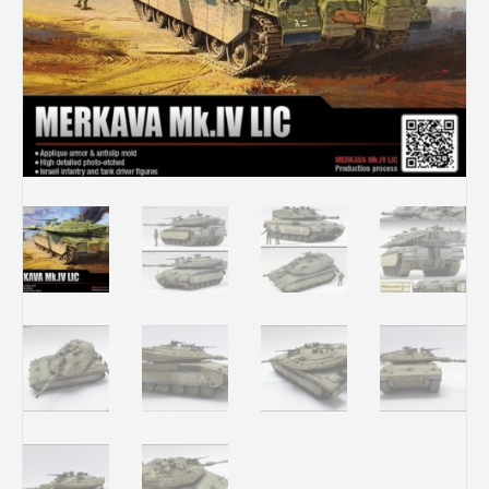
Rechercher des produits...
Mon panier
0
0,00
€
Connexion / Inscription
Véhicules
Avions
Bateaux
Trains
Figurines
Peintures
Accessoires
Puzzles
Carte cadeau
Maquette par marque
Contact