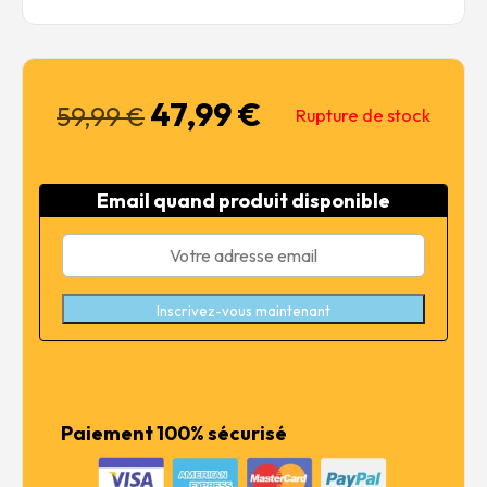
47,99
€
Le
Le
59,99
€
Rupture de stock
prix
prix
initial
actuel
était :
est :
Email quand produit disponible
59,99 €.
47,99 €.
Inscrivez-vous maintenant
Paiement 100% sécurisé