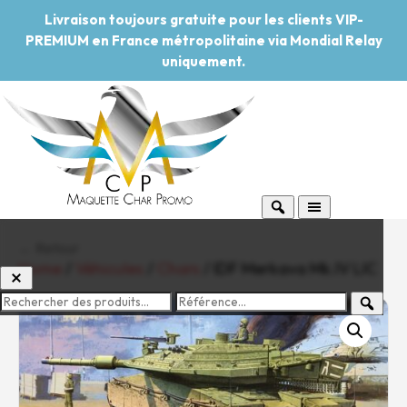
Livraison toujours gratuite pour les clients VIP-
PREMIUM en France métropolitaine via Mondial Relay
uniquement.
← Retour
Home
/
Véhicules
/
Chars
/ IDF Merkava Mk.IV LIC
-20%
Pouvoir d'achat